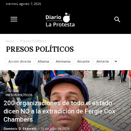
viernes, agosto 7, 2026
Inicio
Presos Políticos
PRESOS POLÍTICOS
Acción directa
Albania
Alemania
Alicante
Almería
PRESOS POLÍTICOS
200 organizaciones de todo el estado
dicen NO a la extradición de Fergie Cox
Chambers
Dominic D. Skerrett
-
16 de julio de 2026