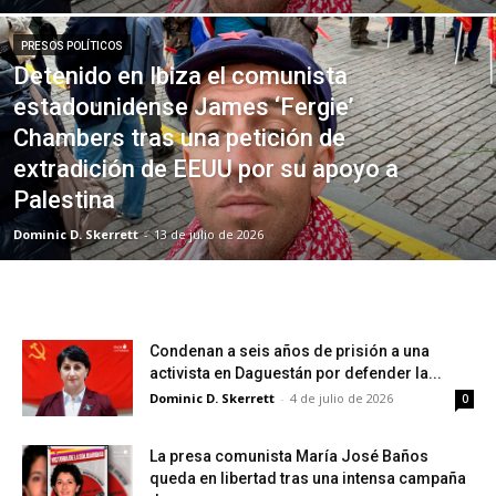
PRESOS POLÍTICOS
Detenido en Ibiza el comunista
estadounidense James ‘Fergie’
Chambers tras una petición de
extradición de EEUU por su apoyo a
Palestina
Dominic D. Skerrett
-
13 de julio de 2026
Condenan a seis años de prisión a una
activista en Daguestán por defender la...
Dominic D. Skerrett
-
4 de julio de 2026
0
La presa comunista María José Baños
queda en libertad tras una intensa campaña