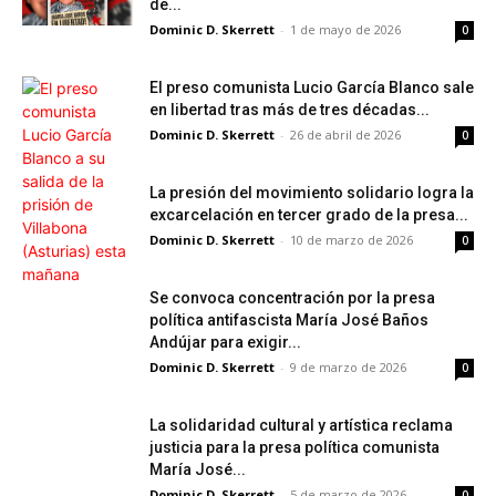
de...
Dominic D. Skerrett
-
1 de mayo de 2026
0
El preso comunista Lucio García Blanco sale
en libertad tras más de tres décadas...
Dominic D. Skerrett
-
26 de abril de 2026
0
La presión del movimiento solidario logra la
excarcelación en tercer grado de la presa...
Dominic D. Skerrett
-
10 de marzo de 2026
0
Se convoca concentración por la presa
política antifascista María José Baños
Andújar para exigir...
Dominic D. Skerrett
-
9 de marzo de 2026
0
La solidaridad cultural y artística reclama
justicia para la presa política comunista
María José...
Dominic D. Skerrett
-
5 de marzo de 2026
0