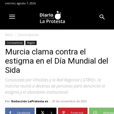
viernes, agosto 7, 2026
Inicio
Convocatorias
Convocatorias
Región
Murcia clama contra el
estigma en el Día Mundial del
Sida
Convocada por Vihsibles y la Red Regional LGTBIQ+, la
marcha reunió a decenas de personas para denunciar el
estigma y el abandono institucional.
Por
Redacción LaProtesta.es
-
29 de noviembre de 2025
Facebook
X
Pinterest
WhatsA