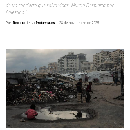
de un concierto que salva vidas. Murcia Despierta por
Palestina."
Por
Redacción LaProtesta.es
-
28 de noviembre de 2025
Facebook
X
Pinterest
WhatsApp