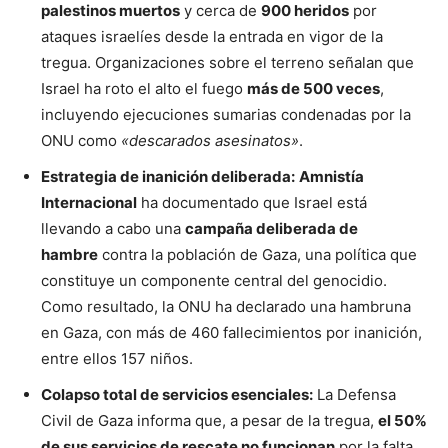
palestinos muertos
y cerca de
900 heridos
por
ataques israelíes desde la entrada en vigor de la
tregua. Organizaciones sobre el terreno señalan que
Israel ha roto el alto el fuego
más de 500 veces
,
incluyendo ejecuciones sumarias condenadas por la
ONU como
«descarados asesinatos»
.
Estrategia de inanición deliberada:
Amnistía
Internacional
ha documentado que Israel está
llevando a cabo una
campaña deliberada de
hambre
contra la población de Gaza, una política que
constituye un componente central del genocidio.
Como resultado, la ONU ha declarado una hambruna
en Gaza, con más de 460 fallecimientos por inanición,
entre ellos 157 niños.
Colapso total de servicios esenciales:
La Defensa
Civil de Gaza informa que, a pesar de la tregua,
el 50%
de sus servicios de rescate no funcionan
por la falta