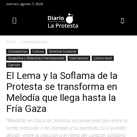
viernes, agosto 7, 2026
Inicio
Convocatorias
Convocatorias
Cultura
Derechos humanos
Geopolítica y Relaciones Internacionales
Internacional
Justicia social
Opinión
El Lema y la Soflama de la
Protesta se transforma en
Melodía que llega hasta la
Fría Gaza
"Mientras en Gaza las familias no tienen elección entre la
sorda inanición o las bombas y su zumbido, tú sí puedes
decidir: entre la inacción o el ritmo del corazón solidario