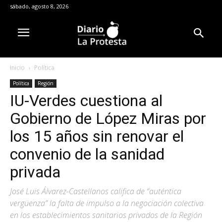
sábado, agosto 8, 2026
Inicio
Política
Política
Región
IU-Verdes cuestiona al
Gobierno de López Miras por
los 15 años sin renovar el
convenio de la sanidad
privada
José Luis Álvarez-Castellanos califica de “auténtica
vergüenza” la falta de impulso a la negociación colectiva
en los establecimientos sanitarios privados de la Región