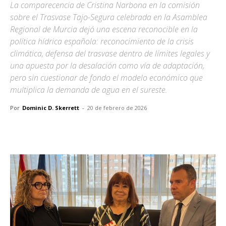
La comparecencia de Cristina Narbona en la comisión
sobre el Trasvase Tajo-Segura celebrada en la Asamblea
Regional de Murcia dejó una escena reconocible en la
política hídrica española: reconocimiento de la crisis
climática, defensa del trasvase dentro de límites legales y
una apuesta por la desalación como vía de adaptación,
pero sin cuestionar de fondo el modelo económico que
multiplica la demanda de agua en el sureste.
Por
Dominic D. Skerrett
-
20 de febrero de 2026
Facebook
X
Pinterest
WhatsA