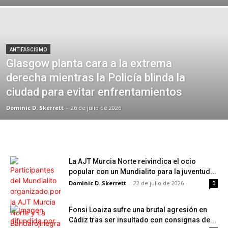
Historia de España
Hungría
Imperialismo
Incendio Forestal
Informe
Inmigración
Insurgencia
Internacional
Investigación
Irán
Italia
Justicia social
Juzgados
La Viñeta de Paco Pola
Libertad Afectivo-Sexual
Madrid
Maltrato Animal
Mar Menor
Medioambiente
ANTIFASCISMO
Memoria Histórica
Migración
Migrantes
Glasgow planta cara a la extrema
Movimiento Estudiantil
Movimiento Obrero
Movimiento Vecinal
derecha mientras la Policía blinda la
Municipalismo
Municipios
Música
Narcotráfico
ciudad para evitar enfrentamientos
Naturismo
Navarra
Nuestro blog
Obituario
Opinión
País Valencià
països catalans
Palestina
Patrimonio
Dominic D. Skerrett
-
26 de julio de 2026
Patrimonio Histórico
Pensionistas
Policía
Política
Política ambiental
Presos Políticos
Prisiones
public
Punk
Racismo Estructural
Región
Región de Murcia
Reino Unido
Reportaje
La AJT Murcia Norte reivindica el ocio
popular con un Mundialito para la juventud...
Dominic D. Skerrett
-
22 de julio de 2026
0
Fonsi Loaiza sufre una brutal agresión en
Cádiz tras ser insultado con consignas de...