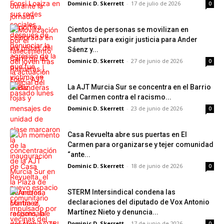
Dominic D. Skerrett
-
17 de julio de 2026
0
Cientos de personas se movilizan en
Santurtzi para exigir justicia para Ander
Sáenz y...
Dominic D. Skerrett
-
27 de junio de 2026
0
La AJT Murcia Sur se concentra en el Barrio
del Carmen contra el racismo...
Dominic D. Skerrett
-
23 de junio de 2026
0
Casa Revuelta abre sus puertas en El
Carmen para organizarse y tejer comunidad
“ante...
Dominic D. Skerrett
-
18 de junio de 2026
0
STERM Intersindical condena las
declaraciones del diputado de Vox Antonio
Martínez Nieto y denuncia...
Dominic D. Skerrett
-
17 de junio de 2026
0