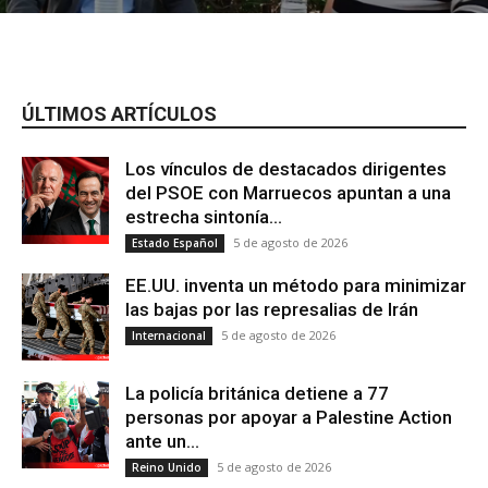
Historia de España
Hungría
Imperialismo
Incendio Forestal
Informe
Inmigración
Insurgencia
Internacional
Investigación
Irán
Italia
Justicia social
Juzgados
La Viñeta de Paco Pola
Libertad Afectivo-Sexual
Madrid
Maltrato Animal
Mar Menor
Medioambiente
ÚLTIMOS ARTÍCULOS
Memoria Histórica
Migración
Migrantes
Movimiento Estudiantil
Movimiento Obrero
Movimiento Vecinal
Los vínculos de destacados dirigentes
Municipalismo
Municipios
Música
Narcotráfico
del PSOE con Marruecos apuntan a una
Naturismo
Navarra
Nuestro blog
Obituario
Opinión
estrecha sintonía...
País Valencià
països catalans
Palestina
Patrimonio
5 de agosto de 2026
Patrimonio Histórico
Estado Español
Pensionistas
Policía
Política
Política ambiental
Presos Políticos
Prisiones
public
Punk
EE.UU. inventa un método para minimizar
Racismo Estructural
Región
Región de Murcia
Reino Unido
las bajas por las represalias de Irán
Reportaje
5 de agosto de 2026
Internacional
La policía británica detiene a 77
personas por apoyar a Palestine Action
ante un...
5 de agosto de 2026
Reino Unido