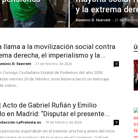
y la extrema de
Dominic D. Skerrett
-
21 de febrero
a llama a la movilización social contra
Ú
rema derecha, el imperialismo y la...
minic D. Skerrett
-
21 de febrero de 2026
0
er Consejo Ciudadano Estatal de Podemos del año 2026
este viernes 20 de febrero, Ione Belarra lanzó un mensaje
e sobre...
| Acto de Gabriel Rufián y Emilio
o en Madrid: “Disputar el presente...
edacción LaProtesta.es
-
19 de febrero de 2026
0
 personas esperaban en el exterior una hora antes del inicio
tro entre el portavoz de Esquerra en el Congreso, Gabriel...