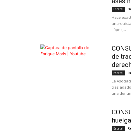
asesin
Do
Estatal
Hace exact
anarquista 
López,...
CONSU
de tra
derech
R
Estatal
La Asocia
trasladado
una denunc
CONSUM
huelga
R
Estatal