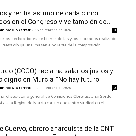
cos y rentistas: uno de cada cinco
dos en el Congreso vive también de...
minic D. Skerrett
-
15 de febrero de 2026
0
 de las declaraciones de bienes de las y los diputados realizado
 Press dibuja una imagen elocuente de la composición
ordo (CCOO) reclama salarios justos y
 digno en Murcia: “No hay futuro...
minic D. Skerrett
-
12 de febrero de 2026
0
a, el secretario general de Comisiones Obreras, Unai Sordo,
isita a la Región de Murcia con un encuentro sindical en el...
e Cuervo, obrero anarquista de la CNT