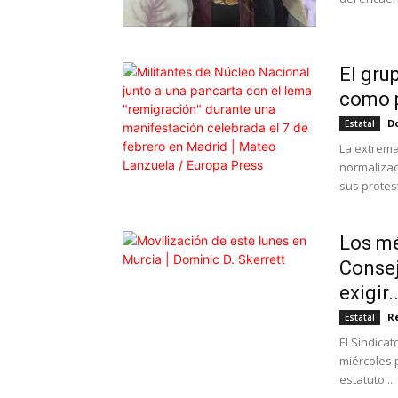
El gru
como p
Do
Estatal
La extrema
normalizac
sus protest
Los mé
Consej
exigir..
R
Estatal
El Sindica
miércoles 
estatuto...