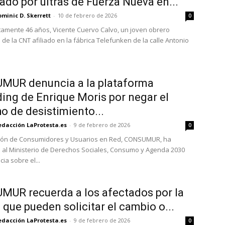
ado por ultras de Fuerza Nueva en...
minic D. Skerrett
-
10 de febrero de 2026
0
amente 46 años, Vicente Cuervo Calvo, un joven obrero
de la CNT afiliado en la fábrica Telefunken de la calle Antonio
MUR denuncia a la plataforma
ding de Enrique Moris por negar el
o de desistimiento...
edacción LaProtesta.es
-
9 de febrero de 2026
0
ción de Consumidores y Usuarios en Red, CONSUMUR, ha
 al Ministerio de Derechos Sociales, Consumo y Agenda 2030
ia sobre el...
UR recuerda a los afectados por la
 que pueden solicitar el cambio o...
edacción LaProtesta.es
-
9 de febrero de 2026
0