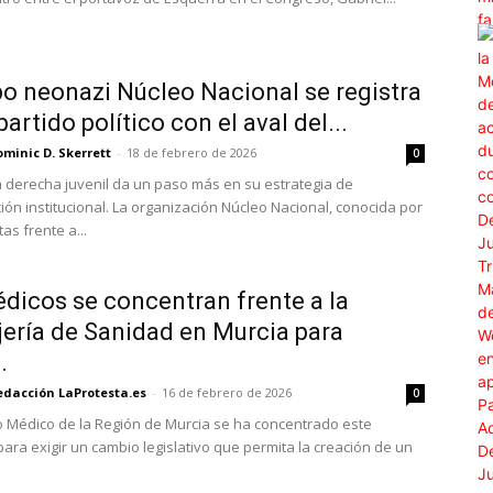
po neonazi Núcleo Nacional se registra
artido político con el aval del...
minic D. Skerrett
-
18 de febrero de 2026
0
 derecha juvenil da un paso más en su estrategia de
ión institucional. La organización Núcleo Nacional, conocida por
as frente a...
dicos se concentran frente a la
ería de Sanidad en Murcia para
.
edacción LaProtesta.es
-
16 de febrero de 2026
0
to Médico de la Región de Murcia se ha concentrado este
para exigir un cambio legislativo que permita la creación de un