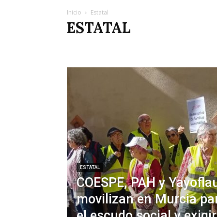
Inicio
Estatal
ESTATAL
Acción directa
Albania
Alemania
Alicante
A
Barcelona
Bienestar Animal
Capitalismo
Carre
Colombia
Consumidores
Convocatorias
Corru
Cultura Musical
Daguestán
Derechos humanos
Editorial
Educación Pública
EE.UU.
Empleo
Euskadi
Extremadura
Fascismo
Feminismo
Historia de España
Hungría
Imperialismo
Incen
Investigación
Irán
Italia
Justicia social
Juzga
Maltrato Animal
Mar Menor
Medioambiente
M
Movimiento Obrero
Movimiento Vecinal
Municip
Nuestro blog
Obituario
Opinión
País Valencià
Pensionistas
Policía
Política
Política ambiental
Región
Región de Murcia
Reino Unido
Reporta
ESTATAL
COESPE, PAH y Yayoflau
movilizan en Murcia pa
el escudo social y exigi