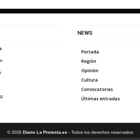
NEWS
k
Portada
am
Región
Opinión
m
Cultura
Convocatorias
pp
Últimas entradas
©
2026
Diario La Protesta.es
- Todos los derechos reservados