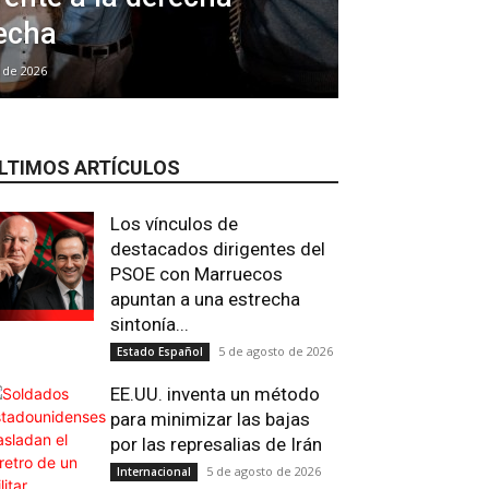
recha
 de 2026
LTIMOS ARTÍCULOS
Los vínculos de
destacados dirigentes del
PSOE con Marruecos
apuntan a una estrecha
sintonía...
5 de agosto de 2026
Estado Español
EE.UU. inventa un método
para minimizar las bajas
por las represalias de Irán
5 de agosto de 2026
Internacional