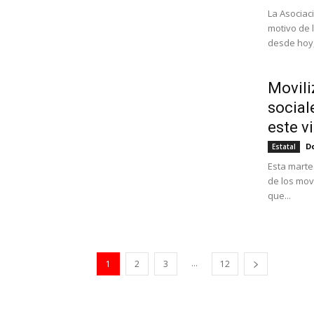
La Asocia
motivo de 
desde hoy, 
Movili
social
este vi
Do
Estatal
Esta marte
de los movi
que...
...
1
2
3
12