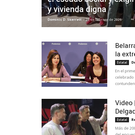
y vivienda digna
Dominic D. Skerrett
-
21 de febrero de 2026
Belarr
la ext
Do
Estatal
En el prim
celebrado 
contundent
Video 
Delgad
R
Estatal
Más de 200
del encuen