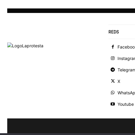
REDS
Faceboo
Instagr
Telegra
X
WhatsA
Youtube