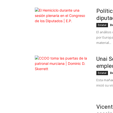
Políti
diputa
Do
Estatal
El análisis
por Europa
material...
Unai S
empleo
Do
Estatal
Esta mañan
inició su v
Vicent