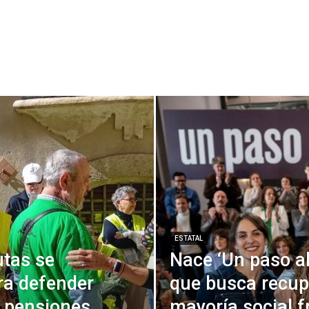
lmería
Andalucía
Antifascismo
Antiimperialismo
Asturias
ra Espacial
Cartagena
Cataluña
Cine y Documentales
Ciudad Real
pción
Crisis Ecológica
Crisis Habitacional
Cuba
Cultura
Derechos LGTBIQ+
Desahucios
Diversidad afectivosexual
Economía
Entrevistas
Especulación Urbanística
Estado Español
Estatal
Filipinas
Fotos
Geopolítica y Relaciones Internacionales
Heavy Metal
dio Forestal
Informe
Inmigración
Insurgencia
Internacional
dos
La Viñeta de Paco Pola
Libertad Afectivo-Sexual
Madrid
emoria Histórica
Migración
Migrantes
Movimiento Estudiantil
alismo
Municipios
Música
Narcotráfico
Naturismo
Navarra
països catalans
Palestina
Patrimonio
Patrimonio Histórico
Presos Políticos
Prisiones
public
Punk
Racismo Estructural
je
ESTATAL
tas se
Nace ‘Un paso al 
ra defender
que busca recupe
r pensiones
mayoría social f