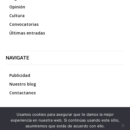
Opinión
Cultura
Convocatorias
Últimas entradas
NAVIGATE
Publicidad
Nuestro blog
Contactanos
Usamos cookies para asegurar que te damos la mejor
©
2026
Diario La Protesta.es
- Todos los derechos
experiencia en nuestra web. Si continúas usando este sitio,
reservados
asumiremos que estás de acuerdo con ello.