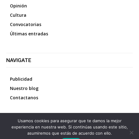
Opinión
Cultura
Convocatorias
Últimas entradas
NAVIGATE
Publicidad
Nuestro blog
Contactanos
Usamos cookies para asegurar que te damos la mejor
©
2026
Diario La Protesta.es
- Todos los derechos
experiencia en nuestra web. Si continúas usando este sitio,
reservados
asumiremos que estás de acuerdo con ello.