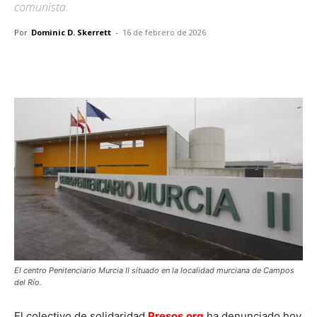
comunista.
Por
Dominic D. Skerrett
-
16 de febrero de 2026
Facebook
X
Pinterest
WhatsA
El centro Penitenciario Murcia II situado en la localidad murciana de Campos
del Río.
El colectivo de solidaridad
Presos.org
ha denunciado hoy