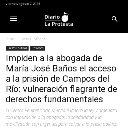
viernes, agosto 7, 2026
Inicio
Presos Políticos
Presos Políticos
Prisiones
Impiden a la abogada de
María José Baños el acceso
a la prisión de Campos del
Río: vulneración flagrante de
derechos fundamentales
El Centro Penitenciario Murcia II ignora la ley y amenaza
con imputación a la abogada; la solidaridad y la
movilización son urgentes para salvar a la presa política