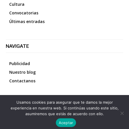
Cultura
Convocatorias
Últimas entradas
NAVIGATE
Publicidad
Nuestro blog
Contactanos
Usamos cookies para asegurar que te damos la mejor
©
2026
Diario La Protesta.es
- Todos los derechos
experiencia en nuestra web. Si continúas usando este sitio,
reservados
asumiremos que estás de acuerdo con ello.
Aceptar