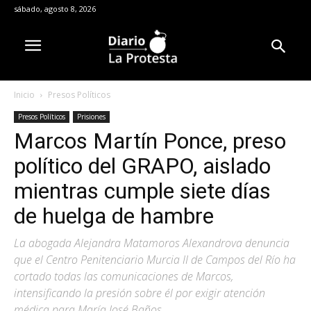
sábado, agosto 8, 2026
Inicio
Presos Políticos
Presos Políticos
Prisiones
Marcos Martín Ponce, preso
político del GRAPO, aislado
mientras cumple siete días
de huelga de hambre
La abogada Alejandra Matamoros Alexandrova denuncia
que el Centro Penitenciario Murcia II de Campos del Río ha
cortado todas las comunicaciones de Marcos,
intensificando la presión sobre él por exigir atención
médica para María José Baños.