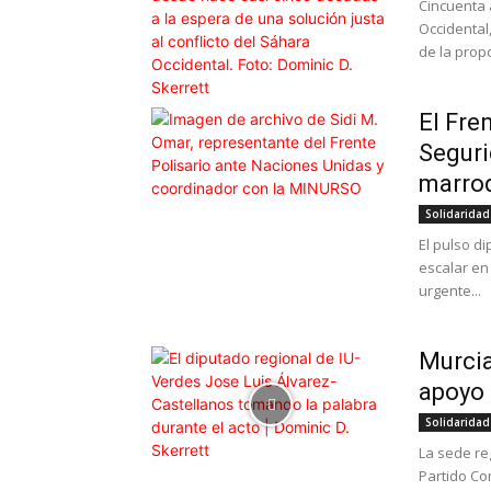
Cincuenta
Occidental
de la propo
El Fre
Seguri
marroq
Solidaridad
El pulso di
escalar en
urgente...
Murcia
apoyo 
Solidaridad
La sede re
Partido Com