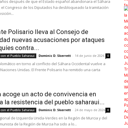
 años después de que el Estado español abandonara el Sáhara
, el Congreso de los Diputados ha desbloqueado la tramitación
sición...
nte Polisario lleva al Consejo de
dad nuevas acusaciones por ataques
uíes contra...
Dominic D. Skerrett
-
14 de junio de 2026
 con el Pueblo Saharaui
0
plomático en torno al conflicto del Sáhara Occidental vuelve a
 Naciones Unidas. El Frente Polisario ha remitido una carta
 acoge un acto de convivencia en
a la resistencia del pueblo saharaui...
Dominic D. Skerrett
-
24 de mayo de 2026
 con el Pueblo Saharaui
0
gional de Izquierda Unida-Verdes en la Región de Murcia y del
unista de la Región de Murcia ha sido a lo...