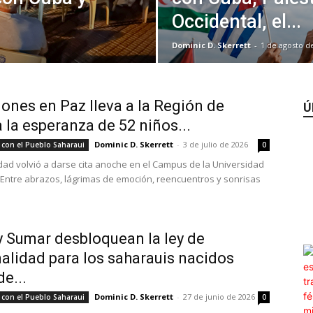
Occidental, el...
Dominic D. Skerrett
-
1 de agosto d
ones en Paz lleva a la Región de
Ú
 la esperanza de 52 niños...
Dominic D. Skerrett
-
3 de julio de 2026
 con el Pueblo Saharaui
0
idad volvió a darse cita anoche en el Campus de la Universidad
 Entre abrazos, lágrimas de emoción, reencuentros y sonrisas
 Sumar desbloquean la ley de
alidad para los saharauis nacidos
de...
Dominic D. Skerrett
-
27 de junio de 2026
 con el Pueblo Saharaui
0