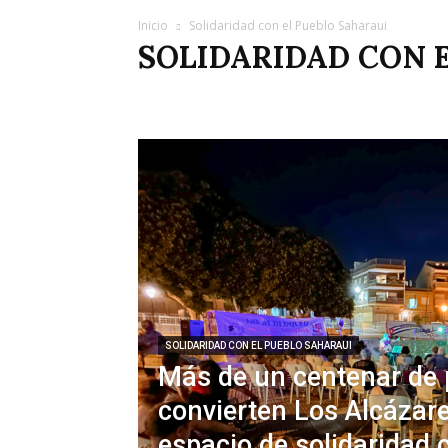
Inicio
Solidaridad con el Pueblo Saharaui
SOLIDARIDAD CON 
Acción directa
Albania
Alemania
Alicante
A
Barcelona
Bienestar Animal
Capitalismo
Carre
Colombia
Consumidores
Convocatorias
Corru
Cultura Musical
Daguestán
Derechos humanos
Editorial
Educación Pública
EE.UU.
Empleo
Euskadi
Extremadura
Fascismo
Feminismo
Historia de España
Hungría
Imperialismo
Incen
Investigación
Irán
Italia
Justicia social
Juzga
Maltrato Animal
Mar Menor
Medioambiente
M
Movimiento Obrero
Movimiento Vecinal
Municip
Nuestro blog
Obituario
Opinión
País Valencià
Pensionistas
Policía
Política
Política ambiental
Región
Región de Murcia
Reino Unido
Reporta
SOLIDARIDAD CON EL PUEBLO SAHARAUI
Más de un centenar de
convierten Los Alcázar
espacio de solidaridad 