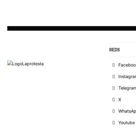
REDS
Faceboo
Instagr
Telegra
X
WhatsA
Youtube