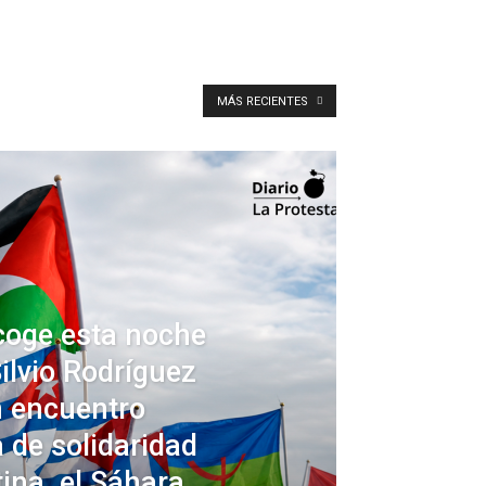
MÁS RECIENTES
coge esta noche
ilvio Rodríguez
n encuentro
a de solidaridad
ina, el Sáhara