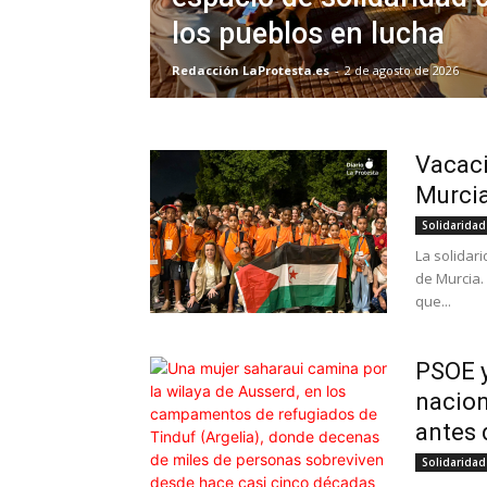
los pueblos en lucha
Redacción LaProtesta.es
-
2 de agosto de 2026
Vacaci
Murcia
Solidaridad
La solidar
de Murcia.
que...
PSOE y
nacion
antes 
Solidaridad