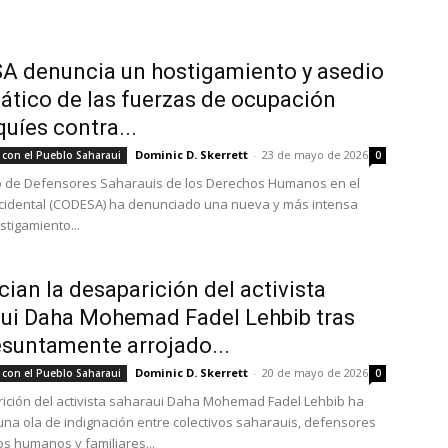
 denuncia un hostigamiento y asedio
ático de las fuerzas de ocupación
uíes contra...
Dominic D. Skerrett
-
23 de mayo de 2026
 con el Pueblo Saharaui
0
vo de Defensores Saharauis de los Derechos Humanos en el
cidental (CODESA) ha denunciado una nueva y más intensa
stigamiento...
ian la desaparición del activista
ui Daha Mohemad Fadel Lehbib tras
esuntamente arrojado...
Dominic D. Skerrett
-
20 de mayo de 2026
 con el Pueblo Saharaui
0
ición del activista saharaui Daha Mohemad Fadel Lehbib ha
na ola de indignación entre colectivos saharauis, defensores
s humanos y familiares...