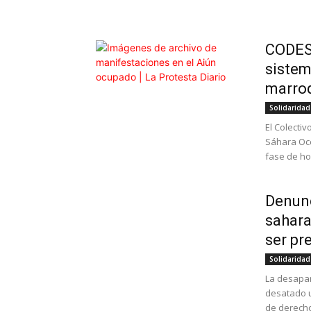
CODESA
sistem
marroq
Solidaridad
El Colecti
Sáhara Oc
fase de ho
Denunc
sahara
ser pr
Solidaridad
La desapar
desatado u
de derecho