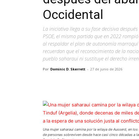
Occidental
La iniciativa llega a su fase decisiva despu
PSOE, el mismo partido que en 2022 rompió
al respaldar el plan de autonomía marroquí p
recuerdan que el reconocimiento de la nacio
pueblo saharaui ni sustituye el derecho irre
Por
Dominic D. Skerrett
-
27 de junio de 2026
Facebook
X
Pinterest
Una mujer saharaui camina por la wilaya de Ausserd, en lo
de personas sobreviven desde hace casi cinco décadas a la e