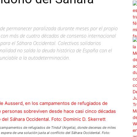
és de permanecer paralizada durante meses por el propio
 con más de cuatro décadas de consenso internacional
ara el Sáhara Occidental. Colectivos solidarios
nalidad no salda la deuda histórica de España con el
nunciable a la autodeterminación.
WhatsApp
Linkedin
ReddIt
Email
s campamentos de refugiados de Tinduf (Argelia), donde decenas de miles
spera de una solución justa al conflicto del Sáhara Occidental. Foto: