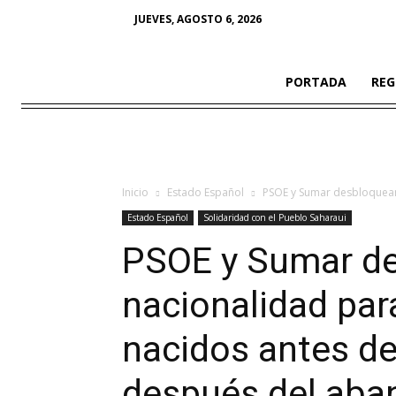
JUEVES, AGOSTO 6, 2026
PORTADA
REG
Inicio
Estado Español
PSOE y Sumar desbloquean 
Estado Español
Solidaridad con el Pueblo Saharaui
PSOE y Sumar de
nacionalidad par
nacidos antes de
después del aba