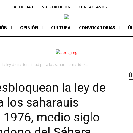
PUBLICIDAD
NUESTRO BLOG
CONTACTANOS
IÓN
OPINIÓN
CULTURA
CONVOCATORIAS
Ú
la ley de nacionalidad para los saharauis nacidos...
Ú
sbloquean la ley de
a los saharauis
 1976, medio siglo
ndono del Sáhara