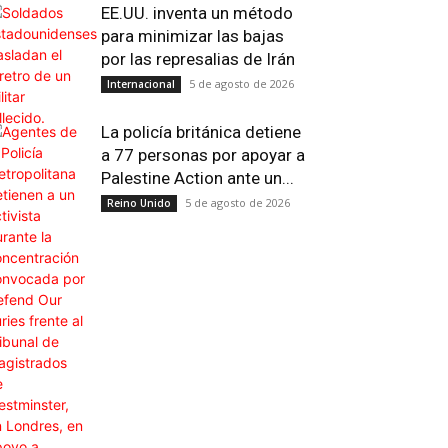
EE.UU. inventa un método
para minimizar las bajas
por las represalias de Irán
5 de agosto de 2026
Internacional
La policía británica detiene
a 77 personas por apoyar a
Palestine Action ante un...
5 de agosto de 2026
Reino Unido
Impresión
Telegram
Viber
Copy 