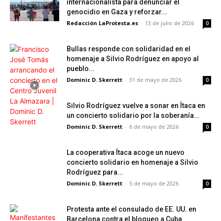
internacionalista para denunciar el
genocidio en Gaza y reforzar...
Redacción LaProtesta.es
-
13 de julio de 2026
0
Bullas responde con solidaridad en el
homenaje a Silvio Rodríguez en apoyo al
pueblo...
Dominic D. Skerrett
-
31 de mayo de 2026
0
Silvio Rodríguez vuelve a sonar en Ítaca en
un concierto solidario por la soberanía...
Dominic D. Skerrett
-
6 de mayo de 2026
0
La cooperativa Ítaca acoge un nuevo
concierto solidario en homenaje a Silvio
Rodríguez para...
Dominic D. Skerrett
-
5 de mayo de 2026
0
Protesta ante el consulado de EE. UU. en
Barcelona contra el bloqueo a Cuba