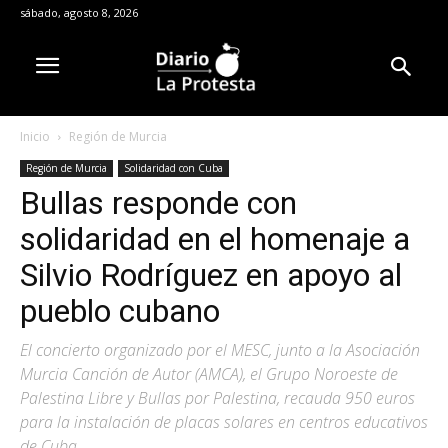
sábado, agosto 8, 2026
Inicio
Región de Murcia
Región de Murcia
Solidaridad con Cuba
Bullas responde con
solidaridad en el homenaje a
Silvio Rodríguez en apoyo al
pueblo cubano
El concierto organizado por el MESC, junto a la Asociación
Murcia Canción de Autor (AMCA), el Grupo Noroeste de
Palestina Libre y Bullas por Palestina, recauda 950 euros
para la instalación de placas solares en centros educativos
de Cuba.