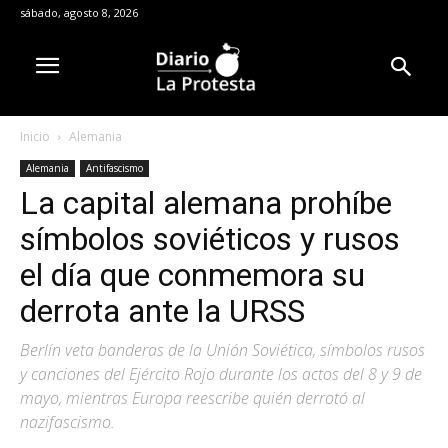
sábado, agosto 8, 2026
Inicio
Alemania
Alemania
Antifascismo
La capital alemana prohíbe
símbolos soviéticos y rusos
el día que conmemora su
derrota ante la URSS
Berlín veta banderas de la Unión Soviética, símbolos rusos
y canciones del Ejército Rojo durante los actos del 8 y 9 de
mayo, mientras Europa reescribe quién derrotó al
nazifascismo.