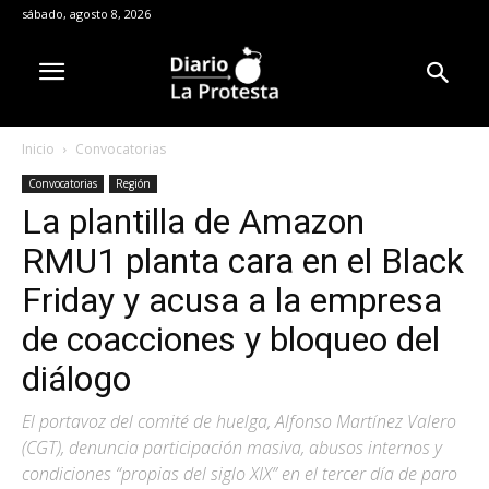
sábado, agosto 8, 2026
Inicio
Convocatorias
Convocatorias
Región
La plantilla de Amazon
RMU1 planta cara en el Black
Friday y acusa a la empresa
de coacciones y bloqueo del
diálogo
El portavoz del comité de huelga, Alfonso Martínez Valero
(CGT), denuncia participación masiva, abusos internos y
condiciones “propias del siglo XIX” en el tercer día de paro