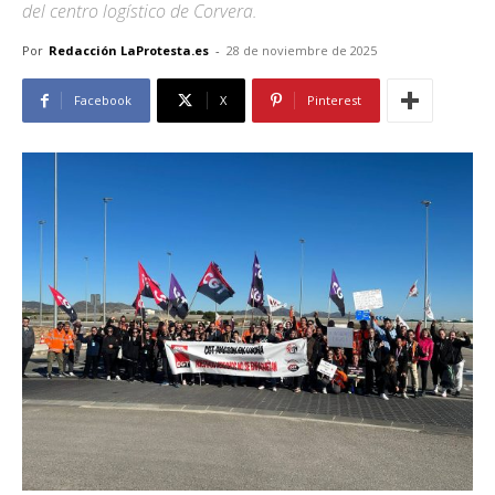
del centro logístico de Corvera.
Por
Redacción LaProtesta.es
-
28 de noviembre de 2025
Facebook
X
Pinterest