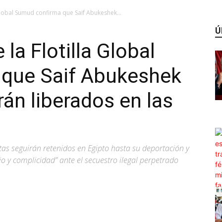
 Global Sumud confirma que Saif Abukeshek...
Ú
 la Flotilla Global
que Saif Abukeshek
rán liberados en las
as seguirán retenidos en Egipto hasta su deportación y
io y complicidad” ante el secuestro ilegal perpetrado
WhatsApp
Linkedin
ReddIt