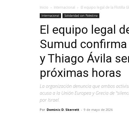
Inicio
Internacional
El equipo legal de la Flotilla
Internacional
Solidaridad con Palestina
El equipo legal de
Sumud confirma 
y Thiago Ávila se
próximas horas
La organización denuncia que ambos activist
acusa a la Unión Europea y Grecia de “silenc
por Israel.
Por
Dominic D. Skerrett
-
9 de mayo de 2026
Facebook
X
Pinterest