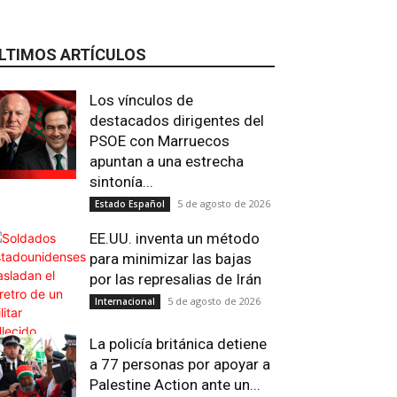
LTIMOS ARTÍCULOS
Los vínculos de
destacados dirigentes del
PSOE con Marruecos
apuntan a una estrecha
sintonía...
5 de agosto de 2026
Estado Español
EE.UU. inventa un método
para minimizar las bajas
por las represalias de Irán
5 de agosto de 2026
Internacional
La policía británica detiene
a 77 personas por apoyar a
Email
Impresión
Telegram
Viber
Palestine Action ante un...