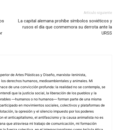
Artículo siguiente
nos
La capital alemana prohíbe símbolos soviéticos y
rusos el día que conmemora su derrota ante la
or
URSS
erior de Artes Plásticas y Diseño, marxista-leninista,
de los derechos humanos, medioambientales y animales. Mi
a nace de una convicción profunda: la realidad no se contempla, se
endí que la justicia social, la liberación de los pueblos y la
lnerables —humanos o no humanos— forman parte de una misma
e participado en movimientos sociales, colectivos y plataformas de
tación, la opresión y el silencio impuesto por los poderes
el anticapitalismo, el antifascismo y la causa animalista no es
diana que atraviesa mi trabajo de comunicación, mi formación
 en la fuerza colectiva, en el internacionalismo como brújula ética