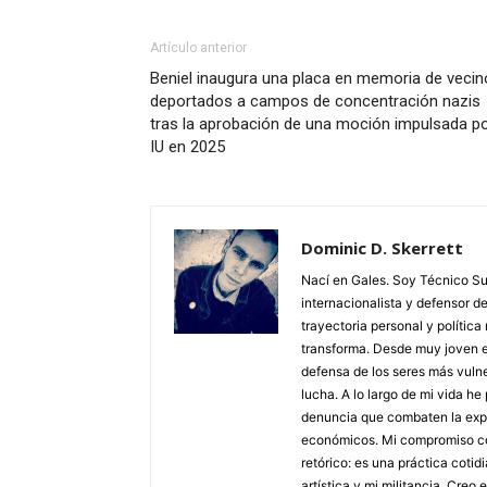
Artículo anterior
Beniel inaugura una placa en memoria de veci
deportados a campos de concentración nazis
tras la aprobación de una moción impulsada p
IU en 2025
Dominic D. Skerrett
Nací en Gales. Soy Técnico Sup
internacionalista y defensor 
trayectoria personal y polític
transforma. Desde muy joven ent
defensa de los seres más vu
lucha. A lo largo de mi vida h
denuncia que combaten la explo
económicos. Mi compromiso con 
retórico: es una práctica coti
artística y mi militancia. Creo