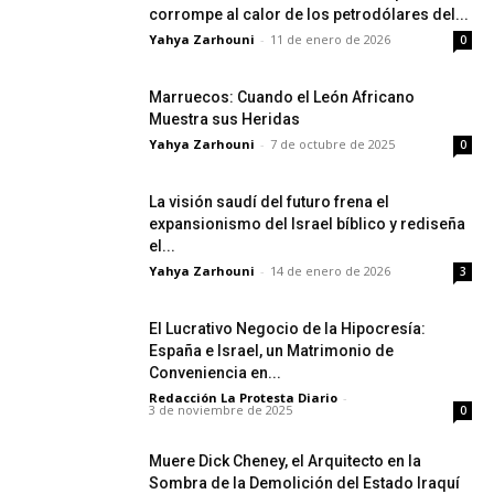
corrompe al calor de los petrodólares del...
Yahya Zarhouni
-
11 de enero de 2026
0
Marruecos: Cuando el León Africano
Muestra sus Heridas
Yahya Zarhouni
-
7 de octubre de 2025
0
La visión saudí del futuro frena el
expansionismo del Israel bíblico y rediseña
el...
Yahya Zarhouni
-
14 de enero de 2026
3
El Lucrativo Negocio de la Hipocresía:
España e Israel, un Matrimonio de
Conveniencia en...
Redacción La Protesta Diario
-
3 de noviembre de 2025
0
Muere Dick Cheney, el Arquitecto en la
Sombra de la Demolición del Estado Iraquí