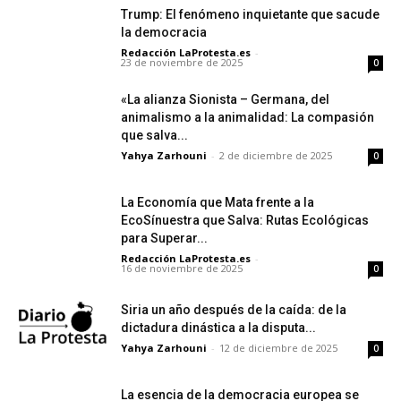
Trump: El fenómeno inquietante que sacude
la democracia
Redacción LaProtesta.es
-
23 de noviembre de 2025
0
«La alianza Sionista – Germana, del
animalismo a la animalidad: La compasión
que salva...
Yahya Zarhouni
-
2 de diciembre de 2025
0
La Economía que Mata frente a la
EcoSínuestra que Salva: Rutas Ecológicas
para Superar...
Redacción LaProtesta.es
-
16 de noviembre de 2025
0
Siria un año después de la caída: de la
dictadura dinástica a la disputa...
Yahya Zarhouni
-
12 de diciembre de 2025
0
La esencia de la democracia europea se