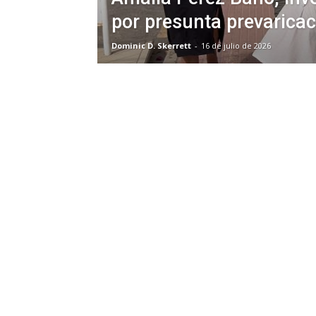
por presunta prevaricaci
Dominic D. Skerrett
-
16 de julio de 2026