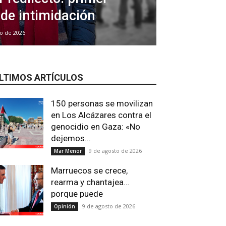
 de intimidación
io de 2026
LTIMOS ARTÍCULOS
150 personas se movilizan
en Los Alcázares contra el
genocidio en Gaza: «No
dejemos...
9 de agosto de 2026
Mar Menor
Marruecos se crece,
rearma y chantajea…
porque puede
9 de agosto de 2026
Opinión