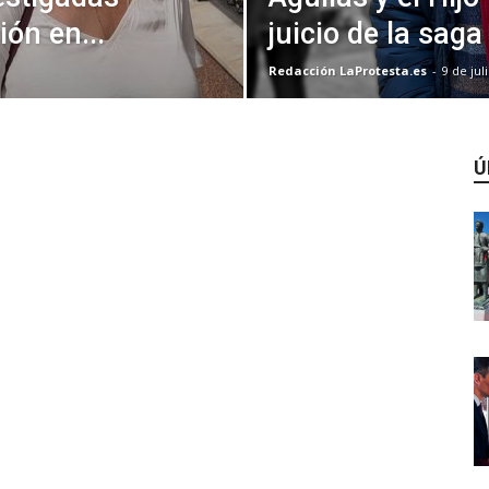
ón en...
juicio de la saga
Redacción LaProtesta.es
-
9 de jul
Ú