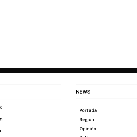
NEWS
k
Portada
am
Región
Opinión
m