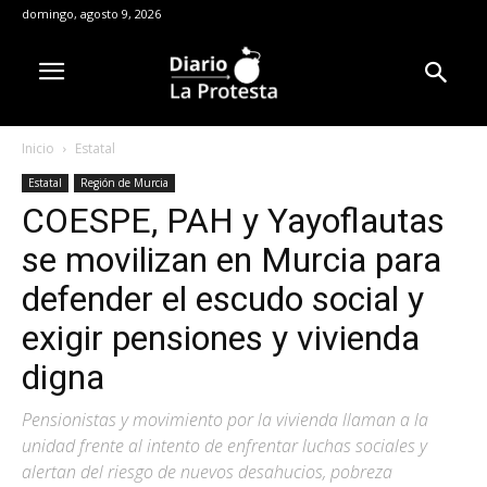
domingo, agosto 9, 2026
Inicio
Estatal
Estatal
Región de Murcia
COESPE, PAH y Yayoflautas
se movilizan en Murcia para
defender el escudo social y
exigir pensiones y vivienda
digna
Pensionistas y movimiento por la vivienda llaman a la
unidad frente al intento de enfrentar luchas sociales y
alertan del riesgo de nuevos desahucios, pobreza