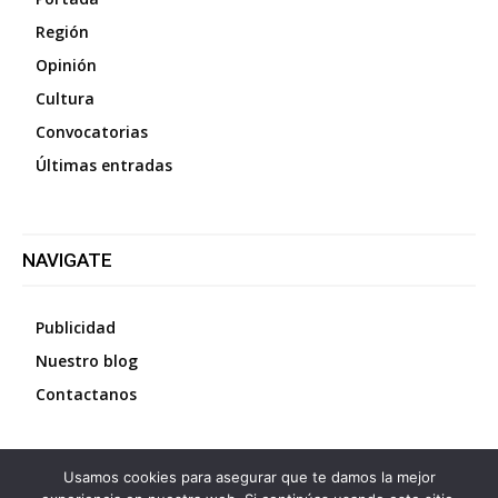
Región
Opinión
Cultura
Convocatorias
Últimas entradas
NAVIGATE
Publicidad
Nuestro blog
Contactanos
Usamos cookies para asegurar que te damos la mejor
©
2026
Diario La Protesta.es
- Todos los derechos