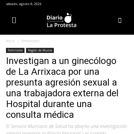
sábado, agosto 8, 2026
Inicio
Feminismo
Feminismo
Región de Murcia
Investigan a un ginecólogo
de La Arrixaca por una
presunta agresión sexual a
una trabajadora externa del
Hospital durante una
consulta médica
El Servicio Murciano de Salud ha abierto una investigación
interna mientras la Policía Nacional y el juzgado