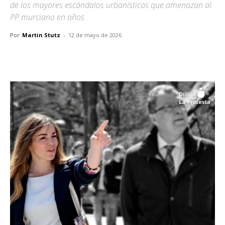
de los mayores escándalos urbanísticos que amenazan al
PP murciano en años
Por
Martin Stutz
-
12 de mayo de 2026
Facebook
X
Pinterest
WhatsA