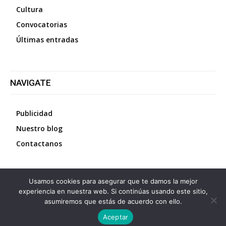
Cultura
Convocatorias
Últimas entradas
NAVIGATE
Publicidad
Nuestro blog
Contactanos
Usamos cookies para asegurar que te damos la mejor
©
2026
Diario La Protesta.es
- Todos los derechos
experiencia en nuestra web. Si continúas usando este sitio,
reservados
asumiremos que estás de acuerdo con ello.
Aceptar