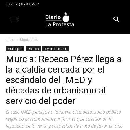
jueves, agosto 6, 2026
Inicio
Municipios
Municipios
Opinión
Región de Murcia
Murcia: Rebeca Pérez llega a
la alcaldía cercada por el
escándalo del IMED y
décadas de urbanismo al
servicio del poder
El caso IMED persigue a la nueva alcaldesa: suelo público
regalado presuntamente, informes que cuestionan la
legalidad de la venta y sospechas de trato de favor en uno