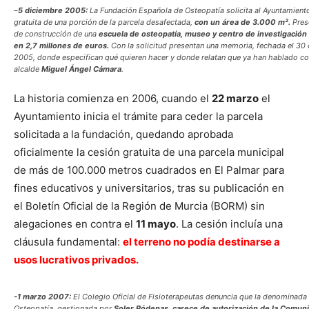
–
5 diciembre 2005:
La Fundación Española de Osteopatía solicita al Ayuntamiento
gratuita de una porción de la parcela desafectada,
con un área de 3.000 m².
Pres
de construcción de una
escuela de osteopatía, museo y centro de investigació
en 2,7 millones de euros.
Con la solicitud presentan una memoria, fechada el 30
2005, donde especifican qué quieren hacer y donde relatan que ya han hablado co
alcalde
Miguel Ángel Cámara
.
La historia comienza en 2006, cuando el
22 marzo
el
Ayuntamiento inicia el trámite para ceder la parcela
solicitada a la fundación, quedando aprobada
oficialmente la cesión gratuita de una parcela municipal
de más de 100.000 metros cuadrados en El Palmar para
fines educativos y universitarios, tras su publicación en
el Boletín Oficial de la Región de Murcia (BORM) sin
alegaciones en contra el
11 mayo
. La cesión incluía una
cláusula fundamental:
el terreno no podía destinarse a
usos lucrativos privados.
-1 marzo 2007:
El Colegio Oficial de Fisioterapeutas denuncia que la denominad
Osteopatía, gestionada por
Soler Ródenas,
carece de autorización de la Comu