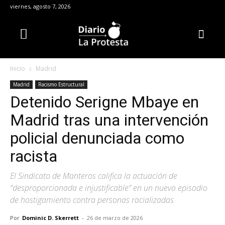
viernes, agosto 7, 2026
Inicio
Madrid
Madrid
Racismo Estructural
Detenido Serigne Mbaye en
Madrid tras una intervención
policial denunciada como
racista
El Sindicato de Manteros califica la actuación de
“desproporcionada e injustificable” en un nuevo episodio
de hostigamiento contra personas racializadas
Por
Dominic D. Skerrett
-
26 de marzo de 2026