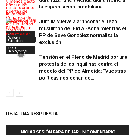
la especulación inmobiliaria
Jumilla vuelve a arrinconar el rezo
musulmán del Eid Al-Adha mientras el
Crisis
PP de Seve González normaliza la
Habitacional
Racismo
Antiimperialismo
Estructural
exclusión
Crisis
Habitacional
Tensión en el Pleno de Madrid por una
protesta de las inquilinas contra el
modelo del PP de Almeida: “Vuestras
políticas nos echan de...
DEJA UNA RESPUESTA
INICIAR SESIÓN PARA DEJAR UN COMENTARIO