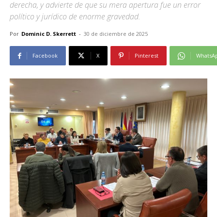
derecha, y advierte de que su mera apertura fue un error
político y jurídico de enorme gravedad.
Por
Dominic D. Skerrett
-
30 de diciembre de 2025
Facebook
X
Pinterest
WhatsA