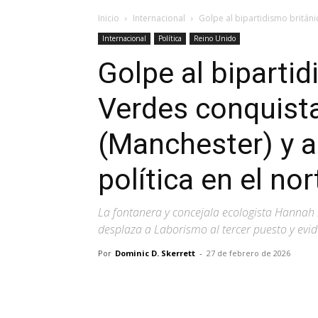
Inicio
Internacional
Golpe al bipartidismo británi
Internacional
Política
Reino Unido
Golpe al bipartid
Verdes conquist
(Manchester) y 
política en el nor
La fontanera y concejala ecologista Hannah 
desplaza a Laborismo al tercer puesto y evid
Por
Dominic D. Skerrett
-
27 de febrero de 2026
Facebook
X
Pinterest