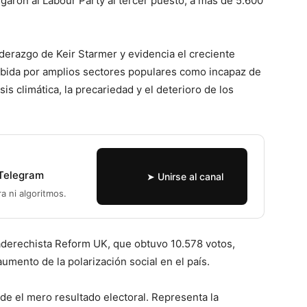
garon al Labour Party al tercer puesto, a más de 5.600
iderazgo de Keir Starmer y evidencia el creciente
bida por amplios sectores populares como incapaz de
is climática, la precariedad y el deterioro de los
 Telegram
➤ Unirse al canal
ra ni algoritmos.
raderechista Reform UK, que obtuvo 10.578 votos,
umento de la polarización social en el país.
nde el mero resultado electoral. Representa la