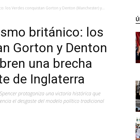
co: los Verdes conquistan Gorton y Denton (Manchester) y...
Ú
ismo británico: los
an Gorton y Denton
abren una brecha
te de Inglaterra
Spencer protagoniza una victoria histórica que
encia el desgaste del modelo político tradicional
WhatsApp
Linkedin
ReddIt