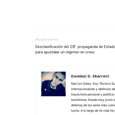
Facebook
X
Pinterest
Artículo anterior
Desclasificación del 23F: propaganda de Estad
para apuntalar un régimen en crisis
Dominic D. Skerrett
Nací en Gales. Soy Técnico Sup
internacionalista y defensor 
trayectoria personal y polític
transforma. Desde muy joven ent
defensa de los seres más vu
lucha. A lo largo de mi vida h