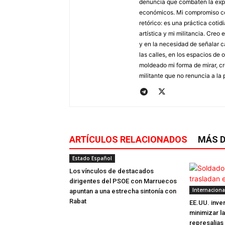
denuncia que combaten la explo
económicos. Mi compromiso con 
retórico: es una práctica coti
artística y mi militancia. Creo
y en la necesidad de señalar c
las calles, en los espacios de
moldeado mi forma de mirar, cre
militante que no renuncia a la p
ARTÍCULOS RELACIONADOS
MÁS D
Estado Español
Los vínculos de destacados
dirigentes del PSOE con Marruecos
Internaciona
apuntan a una estrecha sintonía con
Rabat
EE.UU. inve
minimizar la
represalias