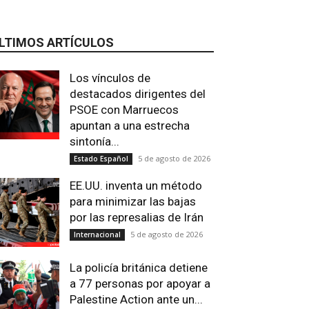
LTIMOS ARTÍCULOS
Los vínculos de
destacados dirigentes del
PSOE con Marruecos
apuntan a una estrecha
sintonía...
5 de agosto de 2026
Estado Español
EE.UU. inventa un método
para minimizar las bajas
por las represalias de Irán
5 de agosto de 2026
Internacional
La policía británica detiene
Email
Impresión
Telegram
Viber
a 77 personas por apoyar a
Palestine Action ante un...