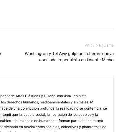
WhatsApp
Linkedin
ReddIt
Artículo siguiente
o
Washington y Tel Aviv golpean Teherán: nueva
escalada imperialista en Oriente Medio
erior de Artes Plásticas y Diseño, marxista-leninista,
de los derechos humanos, medioambientales y animales. Mi
a nace de una convicción profunda: la realidad no se contempla, se
endí que la justicia social, la liberación de los pueblos y la
lnerables —humanos o no humanos— forman parte de una misma
e participado en movimientos sociales, colectivos y plataformas de