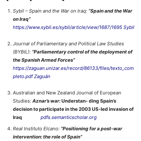
Sybil – Spain and the War on Iraq
:
“Spain and the War
on Iraq”
https://www.sybil.es/sybil/article/view/1687/1695
Sybil
Journal of Parliamentary and Political Law Studies
(BYBIL)
:
“Parliamentary control of the deployment of
the Spanish Armed Forces”
https://zaguan.unizar.es/record/86133/files/texto_com
pleto.pdf
Zaguán
Australian and New Zealand Journal of European
Studies:
Aznar’s war:
Understan- ding Spain’s
decision to participate in the 2003 US-led invasion of
Iraq
pdfs.semanticscholar.org
Real Instituto Elcano
:
“Positioning for a post‑war
intervention: the role of Spain”