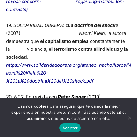
reveal-concern- regarding-halliburton-
contracts/
19
. SOLIDARIDAD OBRERA
: «
La doctrina del shock»
(2007)
Naomi Klein,
la autora
demuestra que
el capitalismo
emplea
constantemente
la violencia,
el terrorismo contra el individuo y la
sociedad
.
https://www.solidaridadobrera.org/ateneo_nacho/libros/N
aomi%20Klein%20-
%20La%20doctrina%20del%20shock.pdf
20.
NPR
: Entrevista con
Peter Singer
(2010)
Usamos cookies para asegurar que te damos la mejor
experiencia en nuestra web. Si continúas usando este sitio,
21. Entrevistas a
Peter Singer
asumiremos que estás de acuerdo con ello.
Su aparición más destacada relacionada con los
Aceptar
contratistas militares fue durante la presentación
de su libro
«Corporate Warriors»
, que se publicó