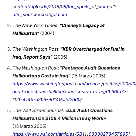
content/uploads/2018/08/the_spoils_of_war.pdf?
utm_source=chatgpt.com
The New York Times
:
“Cheney’s Legacy at
Halliburton”
(2004)
The Washington Post
:
“KBR Overcharged for Fuel in
Iraq, Report Says”
(2005)
The Washington Post
:
“
Pentagon Audit Questions
Halliburton’s Costs in Iraq
”
(15 Marzo 2005)
https://www.washingtonpost.com/archive/politics/2005/
audit-questions-halliburtons-costs-in-iraq/6b96fd77-
f12f-4145-a2b9-90149c2d2dd0/
The Wall Street Journal:
«
U.S. Audit Questions
Halliburton On $108.4 Million in Iraq Work»
(15 Marzo 2005)
https://www.wsj.com/articles/SB111083302784578951