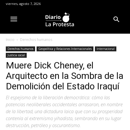
viernes, agosto 7, 2026
Inicio
Derechos humanos
Derechos humanos
Geopolítica y Relaciones Internacionales
Internacional
Justicia social
Muere Dick Cheney, el
Arquitecto en la Sombra de la
Demolición del Estado Iraquí
El espejismo de la liberación democrática: cómo las
potencias neoliberales occidentales arrasaron, en nombre
de la libertad, una dictadura laica que con su prosperidad
contenía al extremismo yihadista, sembrando en su lugar
destrucción, petróleo y oscurantismo.