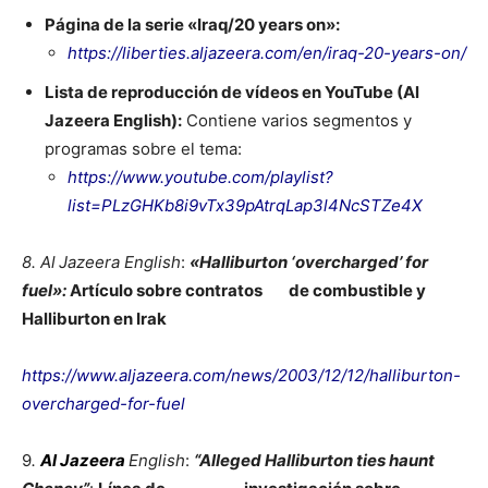
Página de la serie «Iraq/20 years on»:
https://liberties.aljazeera.com/en/iraq-20-years-on/
Lista de reproducción de vídeos en YouTube (Al
Jazeera English):
Contiene varios segmentos y
programas sobre el tema:
https://www.youtube.com/playlist?
list=PLzGHKb8i9vTx39pAtrqLap3l4NcSTZe4X
8. Al Jazeera English
:
«Halliburton ‘overcharged’ for
fuel»:
Artículo sobre contratos de combustible y
Halliburton en Irak
https://www.aljazeera.com/news/2003/12/12/halliburton-
overcharged-for-fuel
9
.
Al Jazeera
English
:
“Alleged Halliburton ties haunt