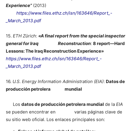
Experience”
(2013)
https://www.files.ethz.ch/isn/163646/Report_-
_March_2013.pdf
15.
ETH Zürich
:
«
A final report from the special inspector
general for Iraq Reconstruction
:
8 report—Hard
Lessons: The Iraq Reconstruction Experience»
https://www.files.ethz.ch/isn/163646/Report_-
_March_2013.pdf
16.
U.S. Energy Information Administration (EIA)
:
Datos de
producción petrolera mundial
Los
datos de producción petrolera mundial
de la
EIA
se pueden encontrar en varias páginas clave de
su sitio web oficial. Los enlaces principales son: