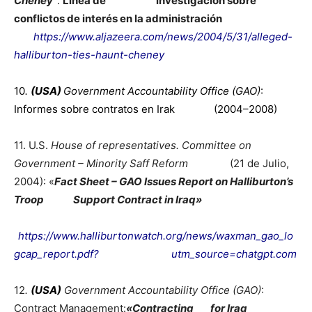
Cheney”
:
Línea de investigación sobre
conflictos de interés en la administración
https://www.aljazeera.com/news/2004/5/31/alleged-
halliburton-ties-haunt-cheney
10
.
(
USA)
Government Accountability Office (GAO)
:
Informes sobre contratos en Irak (2004–2008)
11. U.S.
House of representatives. Committee on
Government – Minority Saff Reform
(21 de Julio,
2004): «
Fact Sheet –
GAO Issues Report on Halliburton’s
Troop Support Contract in Iraq»
https://www.halliburtonwatch.org/news/waxman_gao_lo
gcap_report.pdf? utm_source=chatgpt.com
12
.
(
USA)
Government Accountability Office (GAO)
:
Contract Management:
«Contracting for Iraq