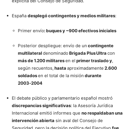
explícita del Consejo de Seguridad.
España
desplegó contingentes y medios militares
:
Primer envío
: buques y ~900 efectivos iniciales
Posterior despliegue: envío de un
contingente
multilateral
denominado
Brigada Plus Ultra
con
más de 1.200 militares
en el
primer traslado y
,
según recuentos,
hasta
aproximadamente
2.600
soldados
en el total de la misión
durante
2003‑2004
El debate público y parlamentario español mostró
discrepancias significativas
: la Asesoría Jurídica
Internacional emitió informes que
no respaldaban una
intervención abierta
sin aval del Consejo de
Seguridad, pero la decisión política del Ejecutivo
fue