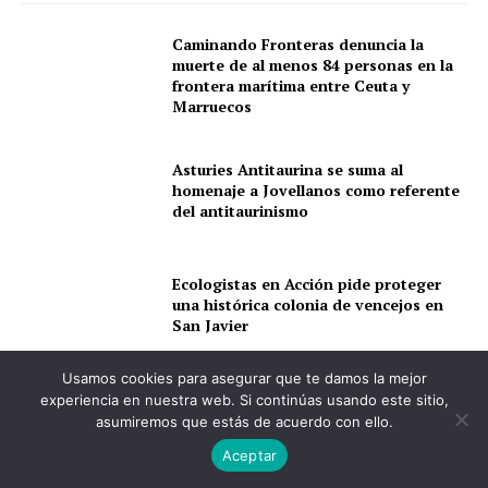
Caminando Fronteras denuncia la
muerte de al menos 84 personas en la
frontera marítima entre Ceuta y
Marruecos
Asturies Antitaurina se suma al
homenaje a Jovellanos como referente
del antitaurinismo
Ecologistas en Acción pide proteger
una histórica colonia de vencejos en
San Javier
Usamos cookies para asegurar que te damos la mejor
La Región de Murcia suma 748
experiencia en nuestra web. Si continúas usando este sitio,
personas más en paro en julio mientras
asumiremos que estás de acuerdo con ello.
la hostelería sostiene el empleo
Aceptar