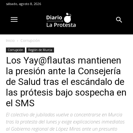
sábado, agosto 8, 2026
Inicio
Corrupción
Corrupción
Región de Murcia
Los Yay@flautas mantienen
la presión ante la Consejería
de Salud tras el escándalo de
las prótesis bajo sospecha en
el SMS
El colectivo de jubiladas vuelve a concentrarse en Murcia
tras la protesta del lunes y exige explicaciones inmediatas
al Gobierno regional de López Miras ante un presunto