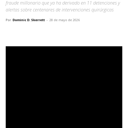
fraude millonario que ya ha derivado en 11 detenciones y
alertas sobre centenares de intervenciones quirúrgicas
Por
Dominic D. Skerrett
-
28 de mayo de 2026
Facebook
X
Pinterest
WhatsA