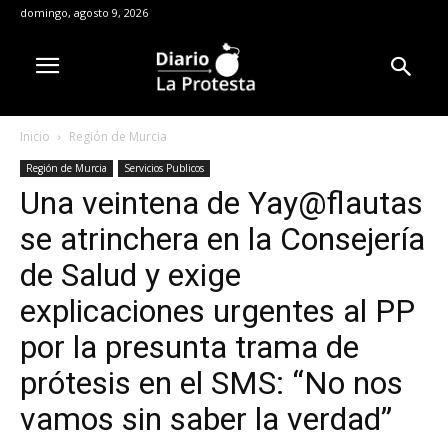
domingo, agosto 9, 2026
Inicio
Región de Murcia
Región de Murcia
Servicios Publicos
Una veintena de Yay@flautas
se atrinchera en la Consejería
de Salud y exige
explicaciones urgentes al PP
por la presunta trama de
prótesis en el SMS: “No nos
vamos sin saber la verdad”