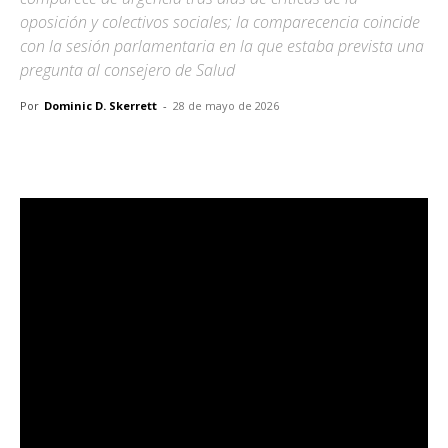
oposición y colectivos sociales; la comparecencia coincide
con la sesión parlamentaria en la que estaba prevista una
pregunta al consejero de Salud
Por
Dominic D. Skerrett
-
28 de mayo de 2026
Facebook
X
Pinterest
WhatsA