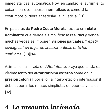
inmediata, casi automática. Hoy, en cambio, el sufrimiento
cubano parece haberse
normalizado
, como si la
costumbre pudiera anestesiar la injusticia. [
11
]
En palabras de
Pedro Costa Morata
, existe un
relato
dominante
que tiende a simplificar la realidad y donde
muchas veces se imponen
visiones parciales
:
“repetir
consignas” en lugar de analizar críticamente los
conflictos
. [
13
][
14
]
Asimismo, la mirada de
AlterInfos
subraya que la isla es
víctima tanto del
autoritarismo externo
como de la
presión colonial
; por ello, la interpretación internacional
debe superar los relatos simplistas de buenos y malos.
[
12
]
4.
La pregunta incómoda