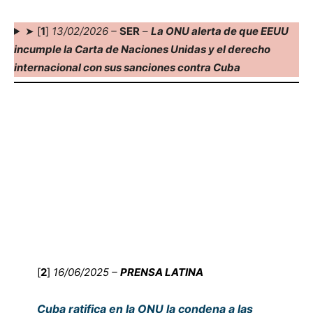
➤ [
1
]
13/02/2026 –
SER
–
La ONU alerta de que EEUU
incumple la Carta de Naciones Unidas y el derecho
internacional con sus sanciones contra Cuba
[
2
]
16/06/2025 –
PRENSA LATINA
Cuba ratifica en la ONU la condena a las