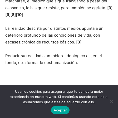
marcharse, el médico que sigue trabajando a pesar del
cansancio, la isla que resiste, pero también se agrieta. [
3
]
[
6
][
8
][
10
]
La realidad descrita por distintos medios apunta a un
deterioro profundo de las condiciones de vida, con
escasez crónica de recursos básicos. [
3
]
Reducir su realidad a un tablero ideológico es, en el
fondo, otra forma de deshumanización.
Usamos cookies para asegurar que te damos la mejor
experiencia en nuestra web. Si continúas usando este sitio,
asumiremos que estás de acuerdo con ello.
Aceptar