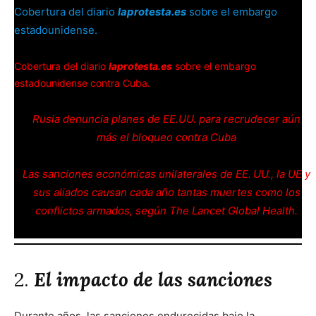
Cobertura del diario
laprotesta.es
sobre el embargo
estadounidense.
Cobertura del diario
laprotesta.es
sobre el embargo
estadounidense contra Cuba.
Rusia denuncia planes de EE.UU. para recrudecer aún
más el bloqueo contra Cuba
Las sanciones económicas unilaterales de EE. UU., la UE y
sus aliados causan cada año tantas muertes como los
conflictos armados, según The Lancet Global Health.
2.
El impacto de las sanciones
Durante años, las sanciones endurecidas bajo la