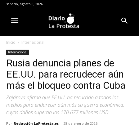
sábado, agosto 8, 2026
Inicio
Internacional
Internacional
Rusia denuncia planes de
EE.UU. para recrudecer aún
más el bloqueo contra Cuba
Zajárova afirma que EE.UU. ha recurrido a todos los
medios para endurecer aún más su guerra económica,
cuyos daños superan los 170.677 millones USD
Por
Redacción LaProtesta.es
-
28 de enero de 2026
Facebook
X
Pinterest
WhatsA