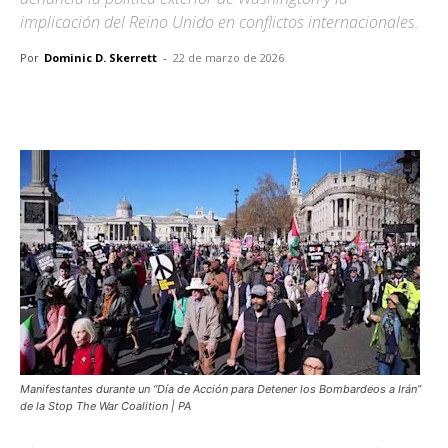
implicación del Reino Unido en conflictos internacionales.
Por
Dominic D. Skerrett
-
22 de marzo de 2026
Facebook
X
Pinterest
WhatsA
Manifestantes durante un “Día de Acción para Detener los Bombardeos a Irán”
de la Stop The War Coalition | PA