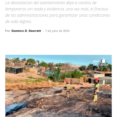
La devastación del asentamiento deja a cientos de
temporeros sin nada y evidencia, una vez más, el fracaso
de las administraciones para garantizar unas condiciones
de vida dignas.
Por
Dominic D. Skerrett
-
7 de julio de 2026
Facebook
X
Pinterest
WhatsA