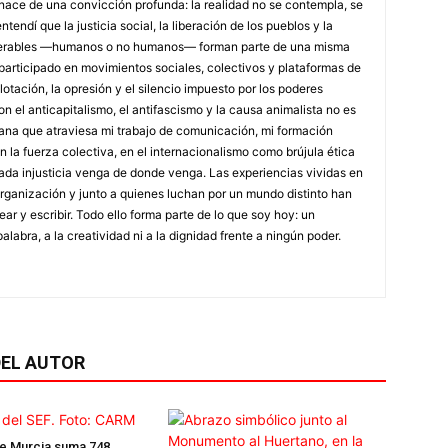
a nace de una convicción profunda: la realidad no se contempla, se
endí que la justicia social, la liberación de los pueblos y la
lnerables —humanos o no humanos— forman parte de una misma
e participado en movimientos sociales, colectivos y plataformas de
tación, la opresión y el silencio impuesto por los poderes
el anticapitalismo, el antifascismo y la causa animalista no es
diana que atraviesa mi trabajo de comunicación, mi formación
 en la fuerza colectiva, en el internacionalismo como brújula ética
ada injusticia venga de donde venga. Las experiencias vividas en
 organización y junto a quienes luchan por un mundo distinto han
ar y escribir. Todo ello forma parte de lo que soy hoy: un
alabra, a la creatividad ni a la dignidad frente a ningún poder.
EL AUTOR
de Murcia suma 748