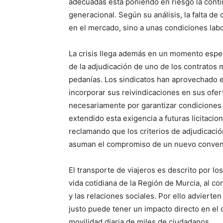
adecuadas está poniendo en riesgo la continu
generacional. Según su análisis, la falta d
en el mercado, sino a unas condiciones labo
La crisis llega además en un momento espec
de la adjudicación de uno de los contratos
pedanías. Los sindicatos han aprovechado es
incorporar sus reivindicaciones en sus ofert
necesariamente por garantizar condiciones 
extendido esta exigencia a futuras licitacio
reclamando que los criterios de adjudicaci
asuman el compromiso de un nuevo conven
El transporte de viajeros es descrito por lo
vida cotidiana de la Región de Murcia, al con
y las relaciones sociales. Por ello advierte
justo puede tener un impacto directo en el c
movilidad diaria de miles de ciudadanos.