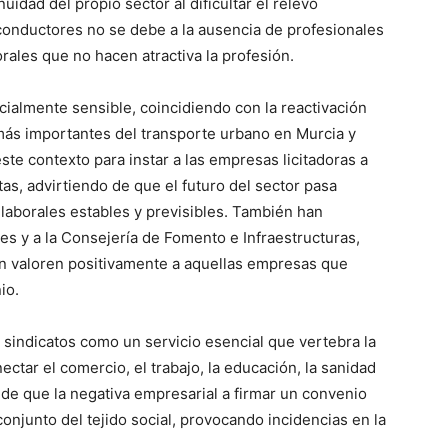
idad del propio sector al dificultar el relevo
e conductores no se debe a la ausencia de profesionales
rales que no hacen atractiva la profesión.
ialmente sensible, coincidiendo con la reactivación
 más importantes del transporte urbano en Murcia y
te contexto para instar a las empresas licitadoras a
as, advirtiendo de que el futuro del sector pasa
laborales estables y previsibles. También han
nes y a la Consejería de Fomento e Infraestructuras,
ón valoren positivamente a aquellas empresas que
io.
s sindicatos como un servicio esencial que vertebra la
ectar el comercio, el trabajo, la educación, la sanidad
n de que la negativa empresarial a firmar un convenio
onjunto del tejido social, provocando incidencias en la