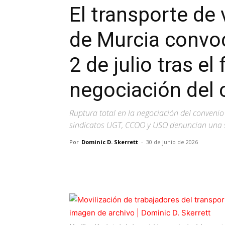
El transporte de 
de Murcia convoc
2 de julio tras el
negociación del 
Ruptura total en la negociación del convenio 
sindicatos UGT, CCOO y USO denuncian una sit
Por
Dominic D. Skerrett
-
30 de junio de 2026
Facebook
X
Pinterest