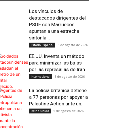
Los vínculos de
destacados dirigentes del
PSOE con Marruecos
apuntan a una estrecha
sintonía...
5 de agosto de 2026
Estado Español
EE.UU. inventa un método
para minimizar las bajas
por las represalias de Irán
5 de agosto de 2026
Internacional
La policía británica detiene
Email
Impresión
Telegram
Viber
a 77 personas por apoyar a
Palestine Action ante un...
5 de agosto de 2026
Reino Unido