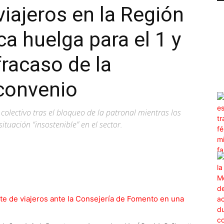
viajeros en la Región
a huelga para el 1 y
 fracaso de la
convenio
colectivo tras el bloqueo de la patronal mientras los
uación “insostenible” en el sector.
WhatsApp
Linkedin
ReddIt