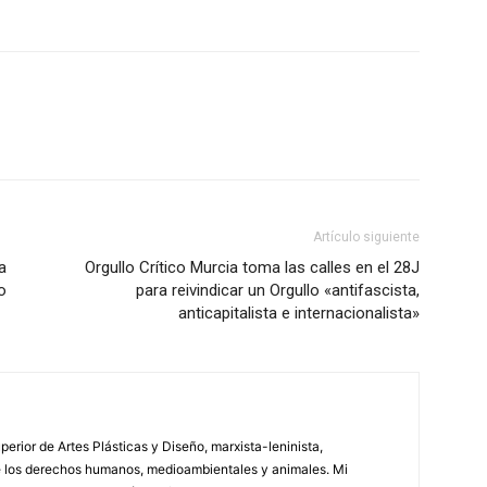
WhatsApp
Linkedin
ReddIt
Artículo siguiente
a
Orgullo Crítico Murcia toma las calles en el 28J
o
para reivindicar un Orgullo «antifascista,
anticapitalista e internacionalista»
erior de Artes Plásticas y Diseño, marxista-leninista,
de los derechos humanos, medioambientales y animales. Mi