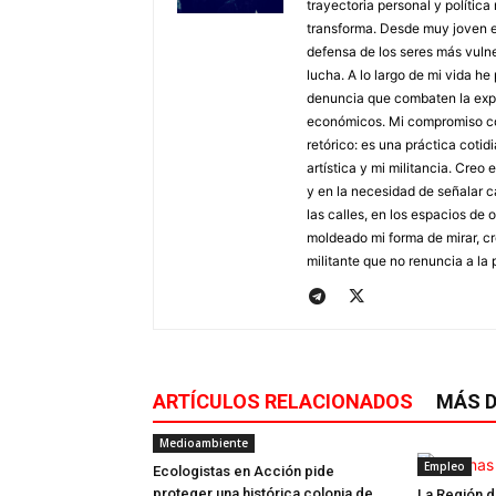
trayectoria personal y polític
transforma. Desde muy joven ent
defensa de los seres más vu
lucha. A lo largo de mi vida h
denuncia que combaten la explo
económicos. Mi compromiso con 
retórico: es una práctica coti
artística y mi militancia. Creo
y en la necesidad de señalar c
las calles, en los espacios de
moldeado mi forma de mirar, cre
militante que no renuncia a la p
ARTÍCULOS RELACIONADOS
MÁS D
Medioambiente
Empleo
Ecologistas en Acción pide
proteger una histórica colonia de
La Región 