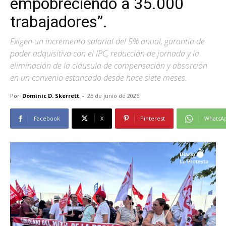
empobreciendo a 35.000
trabajadores”.
Exigen un incremento salarial del 5% anual, garantía de
poder adquisitivo con el IPC, reducción de jornada y la
eliminación de la cláusula de compensación y absorción
en un convenio estancado desde hace siete meses.
Por
Dominic D. Skerrett
-
25 de junio de 2026
Facebook
X
Pinterest
WhatsA