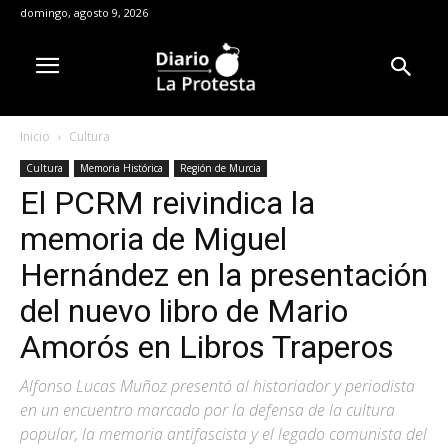
domingo, agosto 9, 2026
Inicio
Cultura
Cultura
Memoria Histórica
Región de Murcia
El PCRM reivindica la
memoria de Miguel
Hernández en la presentación
del nuevo libro de Mario
Amorós en Libros Traperos
Alfonso Lucas Muñoz presentó al historiador y periodista
en un encuentro marcado por la defensa de la cultura
popular, la memoria antifascista y el legado comunista del