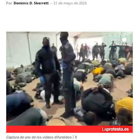
Por
Dominic D. Skerrett
-
21 de mayo de 2026
Facebook
X
Pinterest
WhatsA
Captura de uno de los videos difundidos | X