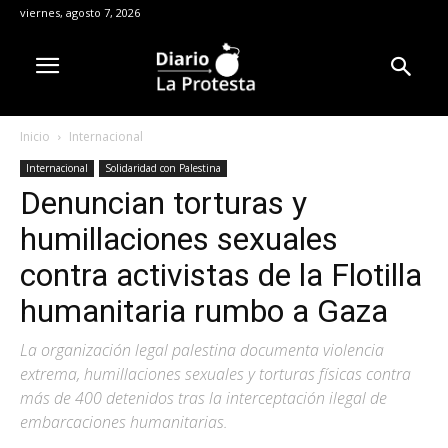
viernes, agosto 7, 2026
Inicio
Internacional
Internacional
Solidaridad con Palestina
Denuncian torturas y
humillaciones sexuales
contra activistas de la Flotilla
humanitaria rumbo a Gaza
La organización legal palestina documenta violencia
extrema, humillaciones sexuales y torturas físicas contra
más de 400 detenidos tras la interceptación ilegal de
embarcaciones humanitarias.