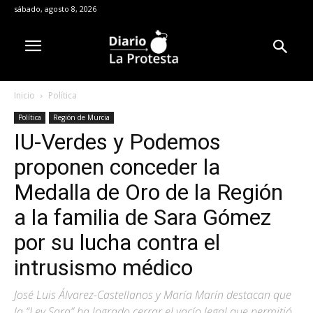
sábado, agosto 8, 2026
Inicio
Política
Política
Región de Murcia
IU-Verdes y Podemos
proponen conceder la
Medalla de Oro de la Región
a la familia de Sara Gómez
por su lucha contra el
intrusismo médico
José Luis Álvarez-Castellanos y María Marín destacan que
la “Ley Sara” ha logrado cerrar el vacío legal que permitió