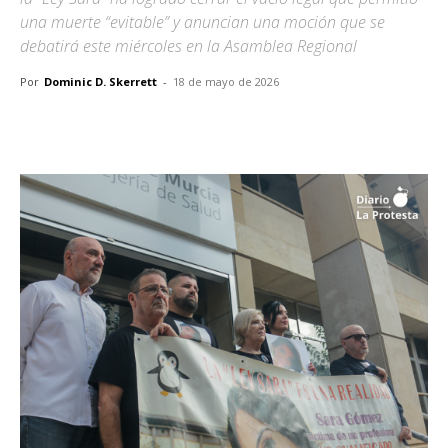
una muerte “evitable” y anuncian una moción que se
debatirá este miércoles en la Asamblea Regional
Por
Dominic D. Skerrett
-
18 de mayo de 2026
Facebook
X
Pinterest
WhatsA