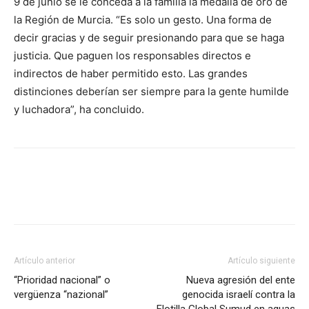
9 de junio se le conceda a la familia la medalla de oro de
la Región de Murcia. “Es solo un gesto. Una forma de
decir gracias y de seguir presionando para que se haga
justicia. Que paguen los responsables directos e
indirectos de haber permitido esto. Las grandes
distinciones deberían ser siempre para la gente humilde
y luchadora”, ha concluido.
Facebook
X
Pinterest
WhatsA
Artículo anterior
Artículo siguiente
“Prioridad nacional” o
Nueva agresión del ente
vergüenza “nazional”
genocida israelí contra la
Flotilla Global Sumud en aguas