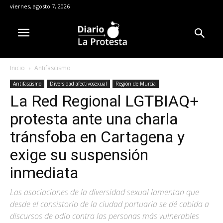
viernes, agosto 7, 2026
Inicio
Antifascismo
Antifascismo
Diversidad afectivosexual
Región de Murcia
La Red Regional LGTBIAQ+
protesta ante una charla
tránsfoba en Cartagena y
exige su suspensión
inmediata
Las asociaciones de la diversidad sexual lamentan que
desde el consistorio de la ciudad portuaria se dé cabida a
discursos de odio contra las personas más vulnerables