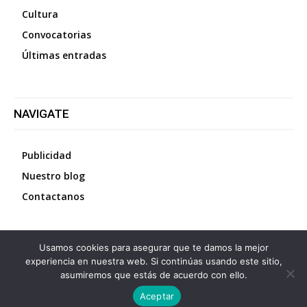
Cultura
Convocatorias
Últimas entradas
NAVIGATE
Publicidad
Nuestro blog
Contactanos
Usamos cookies para asegurar que te damos la mejor
©
2026
Diario La Protesta.es
- Todos los derechos
experiencia en nuestra web. Si continúas usando este sitio,
reservados
asumiremos que estás de acuerdo con ello.
Aceptar