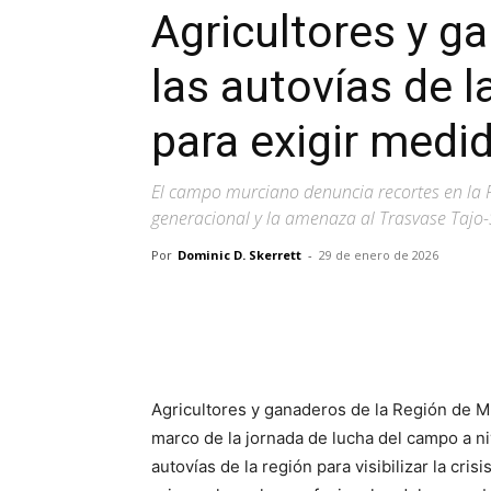
Agricultores y g
las autovías de 
para exigir medi
El campo murciano denuncia recortes en la P
generacional y la amenaza al Trasvase Tajo
Por
Dominic D. Skerrett
-
29 de enero de 2026
Facebook
X
Pinterest
Agricultores y ganaderos de la Región de 
marco de la jornada de lucha del campo a ni
autovías de la región para visibilizar la cri