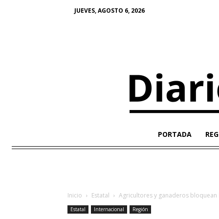
JUEVES, AGOSTO 6, 2026
PORTADA
REG
Inicio
Estatal
Agricultores y ganaderos bloquean l
Estatal
Internacional
Región