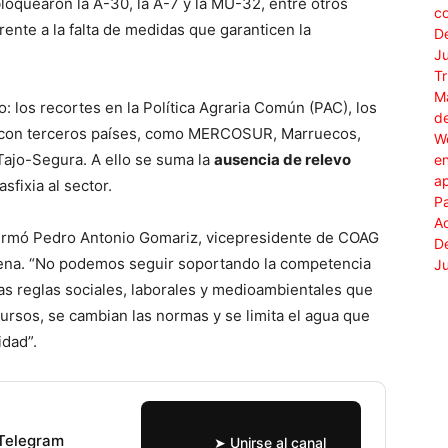
loquearon la A-30, la A-7 y la MU-32, entre otros
rente a la falta de medidas que garanticen la
o: los recortes en la Política Agraria Común (PAC), los
 con terceros países, como MERCOSUR, Marruecos,
 Tajo-Segura. A ello se suma la
ausencia de relevo
sfixia al sector.
afirmó Pedro Antonio Gomariz, vicepresidente de COAG
hena. “No podemos seguir soportando la competencia
s reglas sociales, laborales y medioambientales que
ursos, se cambian las normas y se limita el agua que
idad”.
 Telegram
➤ Unirse al canal