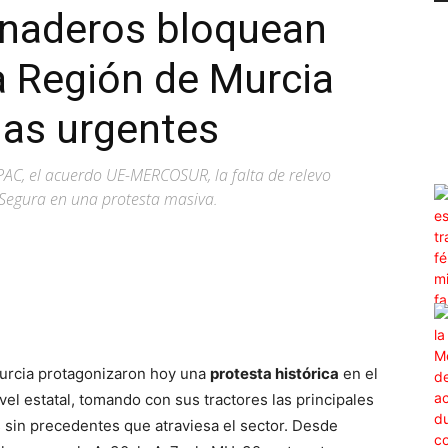
anaderos bloquean
la Región de Murcia
das urgentes
AC, el acuerdo UE-MERCOSUR, la falta de relevo
-Segura en una protesta masiva.
WhatsApp
Linkedin
ReddIt
Murcia protagonizaron hoy una
protesta histórica
en el
vel estatal, tomando con sus tractores las principales
sis sin precedentes que atraviesa el sector. Desde