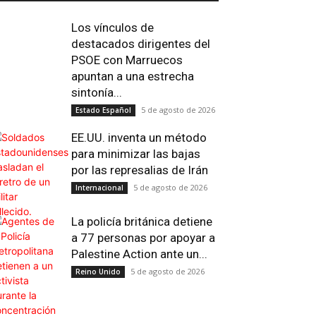
Los vínculos de
destacados dirigentes del
PSOE con Marruecos
apuntan a una estrecha
sintonía...
5 de agosto de 2026
Estado Español
EE.UU. inventa un método
para minimizar las bajas
por las represalias de Irán
5 de agosto de 2026
Internacional
Email
Impresión
Telegram
Viber
La policía británica detiene
a 77 personas por apoyar a
Palestine Action ante un...
5 de agosto de 2026
Reino Unido