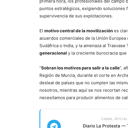
primera hora, los profesionales del campo b
puntos estratégicos, exigiendo soluciones f
supervivencia de sus explotaciones.
El
motivo central de la movilización
es clar
acuerdos comerciales de la Unión Europea
Sudáfrica o India, y la amenaza al Trasvase
generacional
y la creciente burocracia que a
“
Sobran los motivos para salir a la calle
”, 
Región de Murcia, durante el corte en Arc
desleal de países que no cumplen las misma
nosotros, mientras aquí se nos recortan rec
necesitamos para producir alimentos de cal
CANAL OFICIAL
Diario La Protesta —