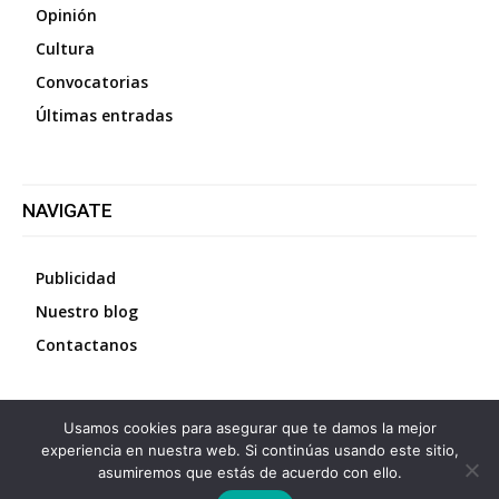
Opinión
Cultura
Convocatorias
Últimas entradas
NAVIGATE
Publicidad
Nuestro blog
Contactanos
Usamos cookies para asegurar que te damos la mejor
©
2026
Diario La Protesta.es
- Todos los derechos
experiencia en nuestra web. Si continúas usando este sitio,
reservados
asumiremos que estás de acuerdo con ello.