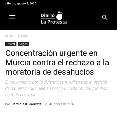
sábado, agosto 8, 2026
Inicio
Estatal
Estatal
Región
Concentración urgente en
Murcia contra el rechazo a la
moratoria de desahucios
El movimiento por la vivienda se moviliza tras la decisión
del Congreso que deja en riesgo a hasta 60.000 familias
en todo el Estado
Por
Dominic D. Skerrett
-
29 de enero de 2026
Facebook
X
Pinterest
WhatsA