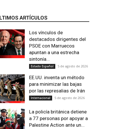
LTIMOS ARTÍCULOS
Los vínculos de
destacados dirigentes del
PSOE con Marruecos
apuntan a una estrecha
sintonía...
5 de agosto de 2026
Estado Español
EE.UU. inventa un método
para minimizar las bajas
por las represalias de Irán
5 de agosto de 2026
Internacional
La policía británica detiene
a 77 personas por apoyar a
Palestine Action ante un...