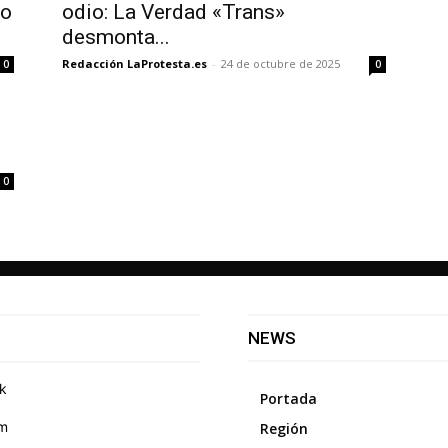
mo
odio: La Verdad «Trans»
desmonta...
Redacción LaProtesta.es
-
24 de octubre de 2025
0
0
0
NEWS
k
Portada
am
Región