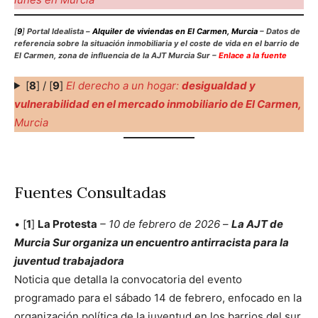
[
9
]
Portal Idealista –
Alquiler de viviendas en El Carmen, Murcia
– Datos de
referencia sobre la situación inmobiliaria y el coste de vida en el barrio de
El Carmen, zona de influencia de la AJT Murcia Sur –
Enlace a la fuente
[
8
] / [
9
]
El derecho a un hogar:
desigualdad y
vulnerabilidad en el mercado inmobiliario de El Carmen,
Murcia
Fuentes Consultadas
• [
1
]
La Protesta
– 10 de febrero de 2026
–
La AJT de
Murcia Sur organiza un encuentro antirracista para la
juventud trabajadora
Noticia que detalla la convocatoria del evento
programado para el sábado 14 de febrero, enfocado en la
organización política de la juventud en los barrios del sur.