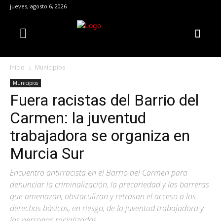
jueves, agosto 6, 2026
Inicio
Municipios
Municipios
Fuera racistas del Barrio del
Carmen: la juventud
trabajadora se organiza en
Murcia Sur
Encuentro antirracista en el Barrio del Carmen para
denunciar la criminalización, la precariedad y las barreras
que amenazan, obstaculizan y retrasan el acceso a los
derechos básicos, en riesgo, de la juventud trabajadora y
las personas racializadas.