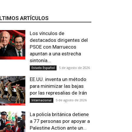
LTIMOS ARTÍCULOS
Los vínculos de
destacados dirigentes del
PSOE con Marruecos
apuntan a una estrecha
sintonía...
5 de agosto de 2026
Estado Español
EE.UU. inventa un método
para minimizar las bajas
por las represalias de Irán
5 de agosto de 2026
Internacional
La policía británica detiene
a 77 personas por apoyar a
Palestine Action ante un...