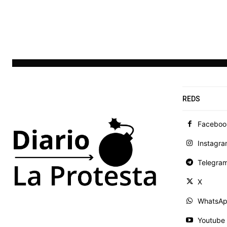
REDS
Faceboo
Instagr
Telegra
X
WhatsA
Youtube