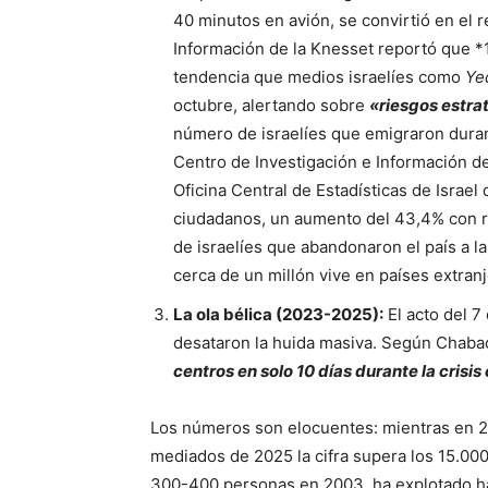
40 minutos en avión, se convirtió en el r
Información de la Knesset reportó que 
tendencia que medios israelíes como
Ye
octubre, alertando sobre
«riesgos estra
número de israelíes que emigraron duran
Centro de Investigación e Información de
Oficina Central de Estadísticas de Israe
ciudadanos, un aumento del 43,4% con re
de israelíes que abandonaron el país a la
cerca de un millón vive en países extran
La ola bélica (2023-2025):
El acto del 7 
desataron la huida masiva. Según Chaba
centros en solo 10 días durante la crisi
Los números son elocuentes: mientras en 20
mediados de 2025 la cifra supera los 15.000
300-400 personas en 2003, ha explotado has