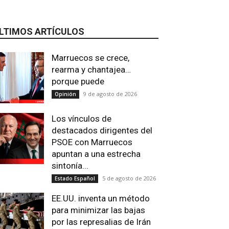
LTIMOS ARTÍCULOS
Marruecos se crece,
rearma y chantajea…
porque puede
9 de agosto de 2026
Opinión
Los vínculos de
destacados dirigentes del
PSOE con Marruecos
apuntan a una estrecha
sintonía...
5 de agosto de 2026
Estado Español
EE.UU. inventa un método
para minimizar las bajas
Email
Impresión
Telegram
Viber
por las represalias de Irán