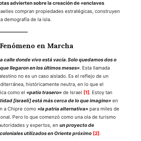
iotas advierten sobre la creación de «enclaves
raelíes compran propiedades estratégicas, construyen
a demografía de la isla.
n Fenómeno en Marcha
la calle donde vivo está vacía. Solo quedamos dos o
s que llegaron en los últimos meses»
. Esta llamada
lestino no es un caso aislado. Es el reflejo de un
iterránea, históricamente neutra, en lo que el
ifica como el
«patio trasero»
de Israel
[1]
. Estoy tan
ntidad [israelí] está más cerca de lo que imagino»
en
úan a Chipre como
«la patria alternativa»
para miles de
ional. Pero lo que comenzó como una ola de turismo
autoridades y expertos, en
un proyecto de
oloniales utilizados en Oriente próximo
[2]
.