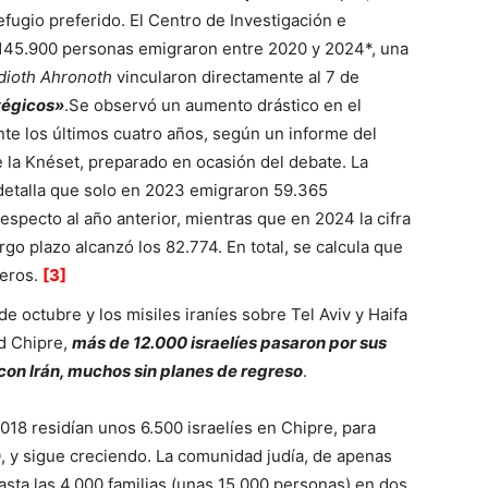
efugio preferido. El Centro de Investigación e
*145.900 personas emigraron entre 2020 y 2024*, una
dioth Ahronoth
vincularon directamente al 7 de
tégicos»
.Se observó un aumento drástico en el
te los últimos cuatro años, según un informe del
 la Knéset, preparado en ocasión del debate. La
l detalla que solo en 2023 emigraron 59.365
specto al año anterior, mientras que en 2024 la cifra
rgo plazo alcanzó los 82.774. En total, se calcula que
jeros.
[3]
de octubre y los misiles iraníes sobre Tel Aviv y Haifa
d Chipre,
más de 12.000 israelíes pasaron por sus
s con Irán, muchos sin planes de regreso
.
18 residían unos 6.500 israelíes en Chipre, para
, y sigue creciendo. La comunidad judía, de apenas
ta las 4.000 familias (unas 15.000 personas) en dos