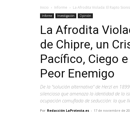
Inicio
Informe
La Afrodita Violada: El Rapto Sionis
Informe
Investigación
Opinión
La Afrodita Viola
de Chipre, un Cri
Pacífico, Ciego e
Peor Enemigo
De la "solución alternativa" de Herzl en 1899
silenciosa que amenaza la identidad de la is
ocupación camuflada de seducción: la que ll
Por
Redacción LaProtesta.es
-
17 de noviembre de 20
Facebook
X
Pinterest