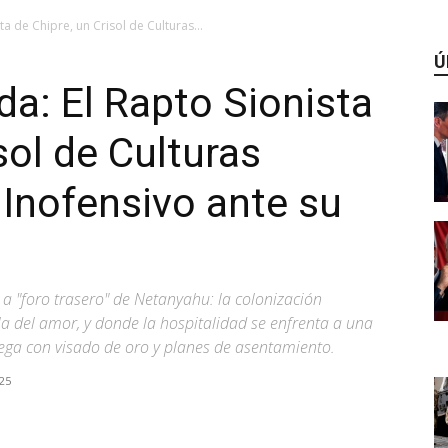
ta de Chipre, un Crisol de Culturas...
Ú
da: El Rapto Sionista
sol de Culturas
 Inofensivo ante su
 a "foro trasero" de Netanyahu: la colonización
la del amor, y donde la hospitalidad se enfrenta a una
ega con visado de oro y planes de asentamiento.
25
WhatsApp
Linkedin
ReddIt