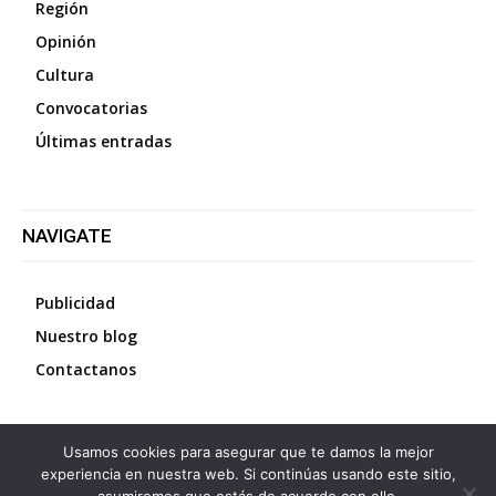
Región
Opinión
Cultura
Convocatorias
Últimas entradas
NAVIGATE
Publicidad
Nuestro blog
Contactanos
Usamos cookies para asegurar que te damos la mejor
©
2026
Diario La Protesta.es
- Todos los derechos
experiencia en nuestra web. Si continúas usando este sitio,
reservados