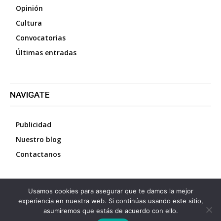
Opinión
Cultura
Convocatorias
Últimas entradas
NAVIGATE
Publicidad
Nuestro blog
Contactanos
Usamos cookies para asegurar que te damos la mejor
©
2026
Diario La Protesta.es
- Todos los derechos
experiencia en nuestra web. Si continúas usando este sitio,
reservados
asumiremos que estás de acuerdo con ello.